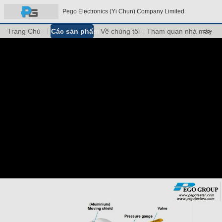
Pego Electronics (Yi Chun) Company Limited
Trang Chủ
Các sản phẩm
Về chúng tôi
Tham quan nhà máy
>>