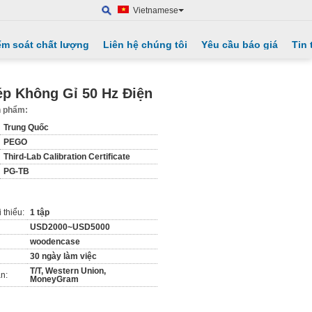
Vietnamese
ểm soát chất lượng
Liên hệ chúng tôi
Yêu cầu báo giá
Tin 
ép Không Gỉ 50 Hz Điện
ản phẩm:
Trung Quốc
PEGO
Third-Lab Calibration Certificate
PG-TB
 thiểu:
1 tập
USD2000~USD5000
woodencase
30 ngày làm việc
T/T, Western Union,
n:
MoneyGram