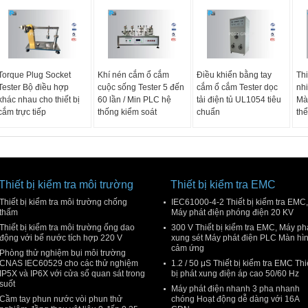
Torque Plug Socket
Khí nén cắm ổ cắm
Điều khiển bằng tay
Thi
Tester Bộ điều hợp
cuộc sống Tester 5 đến
cắm ổ cắm Tester dọc
nhi
khác nhau cho thiết bị
60 lần / Min PLC hệ
tải điện tủ UL1054 tiêu
Màn
cắm trực tiếp
thống kiểm soát
chuẩn
thể
Thiết bị kiểm tra môi trường
Thiết bị kiểm tra EMC
Thiết bị kiểm tra môi trường chống
IEC61000-4-2 Thiết bị kiểm tra EMC,
thấm
Máy phát điện phóng điện 20 KV
Thiết bị kiểm tra môi trường ống dao
300 V Thiết bị kiểm tra EMC, Máy ph
động với bể nước tích hợp 220 V
xung sét Máy phát điện PLC Màn hì
cảm ứng
Phòng thử nghiệm bụi môi trường
CNAS IEC60529 cho các thử nghiệm
1.2 / 50 μS Thiết bị kiểm tra EMC Thi
IP5X và IP6X với cửa sổ quan sát trong
bị phát xung điện áp cao 50/60 Hz
suốt
Máy phát điện nhanh 3 pha nhanh
Cầm tay phun nước vòi phun thử
chóng Hoạt động dễ dàng với 16A