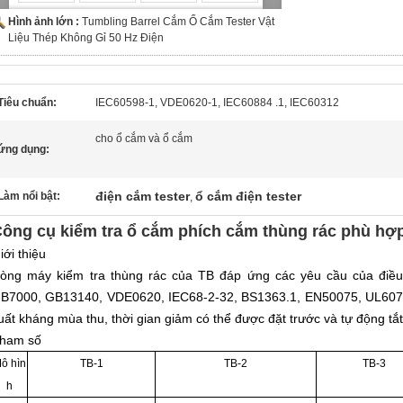
Hình ảnh lớn :
Tumbling Barrel Cắm Ổ Cắm Tester Vật
Liệu Thép Không Gỉ 50 Hz Điện
Tiêu chuẩn:
IEC60598-1, VDE0620-1, IEC60884 .1, IEC60312
cho ổ cắm và ổ cắm
ứng dụng:
điện cắm tester
ổ cắm điện tester
Làm nổi bật:
,
ông cụ kiểm tra ổ cắm phích cắm thùng rác phù hợ
iới thiệu
òng máy kiểm tra thùng rác của TB đáp ứng các yêu cầu của điề
B7000, GB13140, VDE0620, IEC68-2-32, BS1363.1, EN50075, UL60730
uất kháng mùa thu, thời gian giảm có thể được đặt trước và tự động tắt 
ham số
ô hìn
TB-1
TB-2
TB-3
h