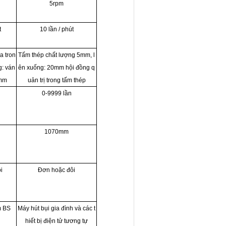
5rpm
t
10 lần / phút
a tron
Tấm thép chất lượng 5mm, l
: ván
ên xuống: 20mm hội đồng q
9mm
uản trị trong tấm thép
0-9999 lần
1070mm
i
Đơn hoặc đôi
m BS
Máy hút bụi gia đình và các t
hiết bị điện tử tương tự