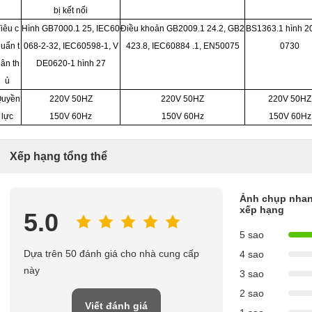
bị kết nối
iêu c
Hình GB7000.1 25, IEC60
Điều khoản GB2009.1 24.2, GB2
BS1363.1 hình 2
uẩn t
068-2-32, IEC60598-1, V
423.8, IEC60884 .1, EN50075
0730
ân th
DE0620-1 hình 27
ủ
uyền
220V 50HZ
220V 50HZ
220V 50HZ
lực
150V 60Hz
150V 60Hz
150V 60Hz
Xếp hạng tổng thể
Ảnh chụp nhan
xếp hạng
5.0
5 sao
Dựa trên 50 đánh giá cho nhà cung cấp
4 sao
này
3 sao
2 sao
Viết đánh giá