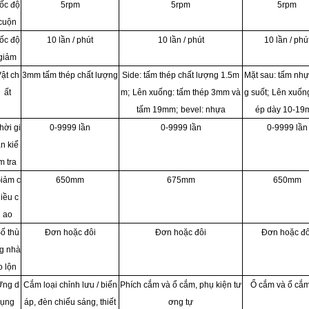
ốc độ
5rpm
5rpm
5rpm
cuộn
ốc độ
10 lần / phút
10 lần / phút
10 lần / phú
giảm
ật ch
3mm tấm thép chất lượng
Side: tấm thép chất lượng 1.5m
Mặt sau: tấm nhự
ất
m;
Lên xuống: tấm thép 3mm và
g suốt;
Lên xuống
tấm 19mm;
bevel: nhựa
ép dày 10-1
hời gi
0-9999 lần
0-9999 lần
0-9999 lần
n kiể
m tra
iảm c
650mm
675mm
650mm
iều c
ao
ố thù
Đơn hoặc đôi
Đơn hoặc đôi
Đơn hoặc đô
g nhà
o lộn
Ứng d
Cắm loại chỉnh lưu / biến
Phích cắm và ổ cắm, phụ kiện tư
Ổ cắm và ổ cắ
ụng
áp, đèn chiếu sáng, thiết
ơng tự