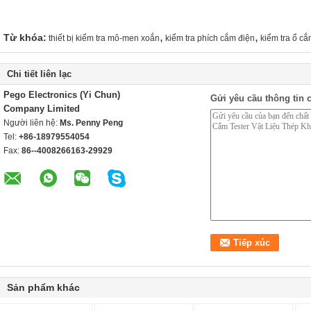
,
,
Từ khóa:
thiết bị kiểm tra mô-men xoắn
kiểm tra phích cắm điện
kiểm tra ổ cắ
Chi tiết liên lạc
Pego Electronics (Yi Chun)
Gửi yêu cầu thông tin c
Company Limited
Người liên hệ:
Ms. Penny Peng
Tel:
+86-18979554054
Fax:
86--4008266163-29929
Sản phẩm khác