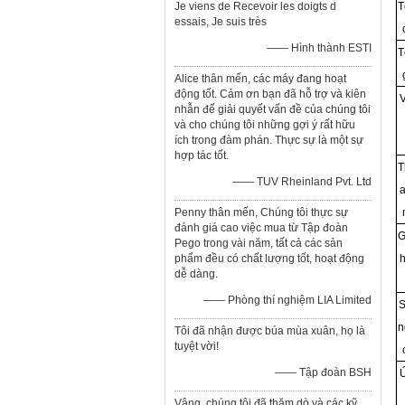
Je viens de Recevoir les doigts d
T
essais, Je suis très
—— Hình thành ESTI
T
Alice thân mến, các máy đang hoạt
động tốt. Cảm ơn bạn đã hỗ trợ và kiên
V
nhẫn để giải quyết vấn đề của chúng tôi
và cho chúng tôi những gợi ý rất hữu
ích trong đàm phán. Thực sự là một sự
hợp tác tốt.
T
—— TUV Rheinland Pvt. Ltd
a
Penny thân mến, Chúng tôi thực sự
đánh giá cao việc mua từ Tập đoàn
G
Pego trong vài năm, tất cả các sản
phẩm đều có chất lượng tốt, hoạt động
h
dễ dàng.
—— Phòng thí nghiệm LIA Limited
S
n
Tôi đã nhận được búa mùa xuân, họ là
tuyệt vời!
—— Tập đoàn BSH
Vâng, chúng tôi đã thăm dò và các kỹ