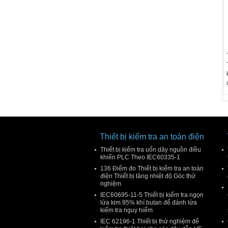
Thiết bị kiểm tra an toàn điện
Thiết bị kiểm tra uốn dây nguồn điều
khiển PLC Theo IEC60335-1
136 Điểm đo Thiết bị kiểm tra an toàn
điện Thiết bị tăng nhiệt độ Góc thử
nghiệm
IEC60695-11-5 Thiết bị kiểm tra ngọn
lửa kim 95% khí butan để đánh lửa
kiểm tra nguy hiểm
IEC 62196-1 Thiết bị thử nghiệm để