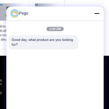
Pego
ết bị kiểm tra tăng
220 Bộ kiểm tra giữ dây
1:49 AM
ệt độ cắm pin 40
điện áp để kiểm tra dây
 hình kỹ thuật số có
cáp Anchorage
Good day, what product are you looking 
 điều chỉnh
for?
Yêu cầu báo giá
Gửi
át
nh
E-Mail
Sơ đồ trang web
|
ết
Trang di động