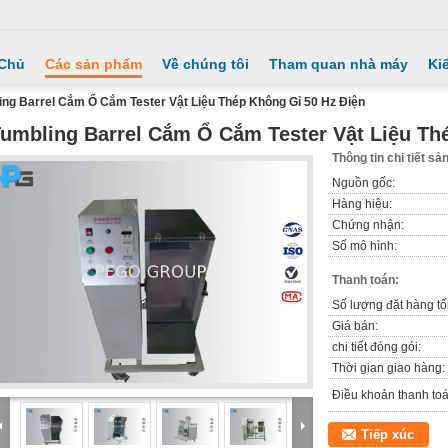
 Chủ
Các sản phẩm
Về chúng tôi
Tham quan nhà máy
Ki
ing Barrel Cắm Ổ Cắm Tester Vật Liệu Thép Không Gỉ 50 Hz Điện
umbling Barrel Cắm Ổ Cắm Tester Vật Liệu Th
Thông tin chi tiết s
Nguồn gốc:
Hàng hiệu:
Chứng nhận:
Số mô hình:
Thanh toán:
Số lượng đặt hàng tối
Giá bán:
chi tiết đóng gói:
Thời gian giao hàng:
Điều khoản thanh toá
Tiếp xúc