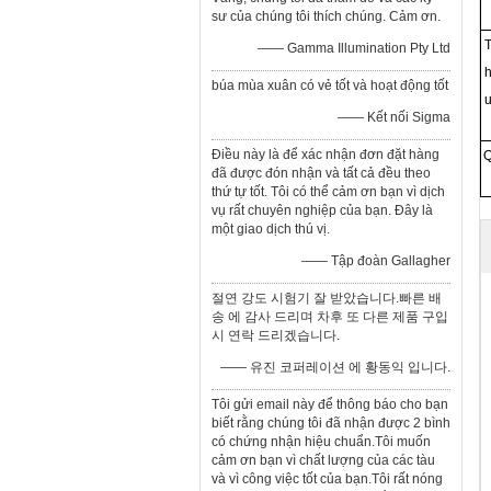
sư của chúng tôi thích chúng. Cảm ơn.
T
—— Gamma Illumination Pty Ltd
h
búa mùa xuân có vẻ tốt và hoạt động tốt
u
—— Kết nối Sigma
Điều này là để xác nhận đơn đặt hàng
Q
đã được đón nhận và tất cả đều theo
thứ tự tốt. Tôi có thể cảm ơn bạn vì dịch
vụ rất chuyên nghiệp của bạn. Đây là
một giao dịch thú vị.
—— Tập đoàn Gallagher
절연 강도 시험기 잘 받았습니다.빠른 배
송 에 감사 드리며 차후 또 다른 제품 구입
시 연락 드리겠습니다.
—— 유진 코퍼레이션 에 황동익 입니다.
Tôi gửi email này để thông báo cho bạn
biết rằng chúng tôi đã nhận được 2 bình
có chứng nhận hiệu chuẩn.Tôi muốn
cảm ơn bạn vì chất lượng của các tàu
và vì công việc tốt của bạn.Tôi rất nóng