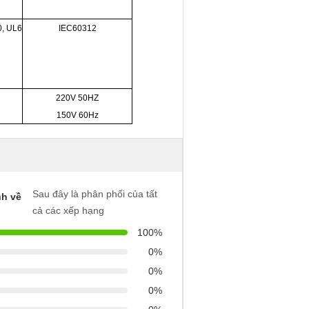
0, UL6
IEC60312
220V 50HZ
150V 60Hz
Sau đây là phân phối của tất
h về
cả các xếp hạng
100%
0%
0%
0%