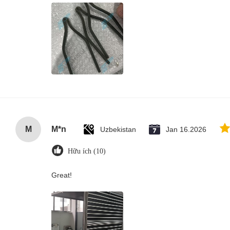
M
M*n
Uzbekistan
Jan 16.2026
Hữu ích (10)
Great!