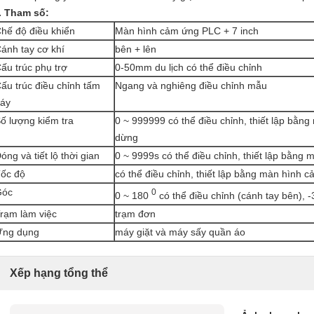
. Tham số:
hế độ điều khiển
Màn hình cảm ứng PLC + 7 inch
ánh tay cơ khí
bên + lên
ấu trúc phụ trợ
0-50mm du lịch có thể điều chỉnh
ấu trúc điều chỉnh tấm
Ngang và nghiêng điều chỉnh mẫu
áy
ố lượng kiểm tra
0 ~ 999999 có thể điều chỉnh, thiết lập bằn
dừng
óng và tiết lộ thời gian
0 ~ 9999s có thể điều chỉnh, thiết lập bằng
ốc độ
có thể điều chỉnh, thiết lập bằng màn hình 
Góc
0
0 ~ 180
có thể điều chỉnh (cánh tay bên), 
rạm làm việc
trạm đơn
ng dụng
máy giặt và máy sấy quần áo
Xếp hạng tổng thể