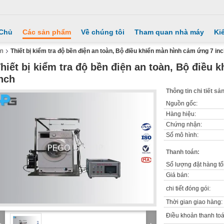
 Chủ
Các sản phẩm
Về chúng tôi
Tham quan nhà máy
Ki
ện
Thiết bị kiểm tra độ bền điện an toàn, Bộ điều khiển màn hình cảm ứng 7 in
hiết bị kiểm tra độ bền điện an toàn, Bộ điều
nch
Thông tin chi tiết s
Nguồn gốc:
Hàng hiệu:
Chứng nhận:
Số mô hình:
Thanh toán:
Số lượng đặt hàng tối
Giá bán:
chi tiết đóng gói:
Thời gian giao hàng:
Điều khoản thanh toá