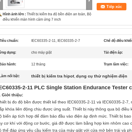
Tiếp xúc
Hình ảnh lớn :
Thiết bị kiểm tra độ bền điện an toàn, Bộ
điều khiển màn hình cảm ứng 7 inch
Tiêu chuẩn:
IEC60335-2-11, IEC60335-2-7
Chế độ điều khiể
ứng dụng:
cho máy giặt
Tải điện áp:
Bảo hành:
12 tháng
Trạm làm việc:
thiết bị kiểm tra hipot
dụng cụ thử nghiệm điện
Làm nổi bật:
,
EC60335-2-11 PLC Single Station Endurance Tester 
. Giới thiệu:
hiết bị đo độ bền được thiết kế theo IEC60335-2-11 và IEC60335-2-7,
ắp khóa liên động chịu được ứng suất.
Thiết bị này thông qua bộ điều
ộ biến áp tích hợp để đảm bảo đầu vào điện áp định mức.
Thiết bị bao
ay cơ khí với động cơ bước, giá đỡ được làm bằng hợp kim nhôm cao cấ
ó thể đáp ứng yêu cầu kiểm tra của máy giặt với cửa mở bên trái và ph