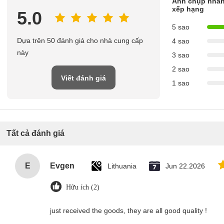
Ảnh chụp nhan
xếp hạng
5.0
5 sao
Dựa trên 50 đánh giá cho nhà cung cấp
4 sao
này
3 sao
2 sao
Viết đánh giá
1 sao
Tất cả đánh giá
E
Evgen
Lithuania
Jun 22.2026
Hữu ích (2)
just received the goods, they are all good quality !