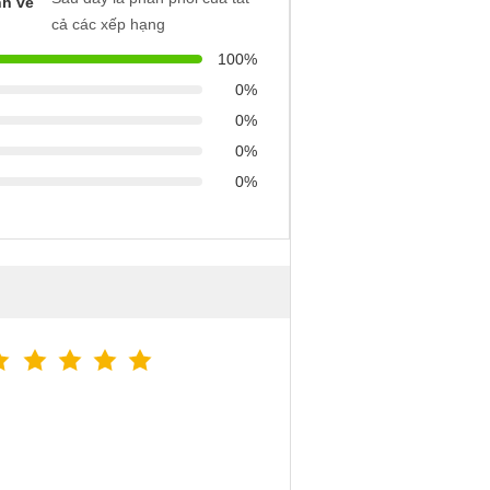
h về
cả các xếp hạng
100%
0%
0%
0%
0%