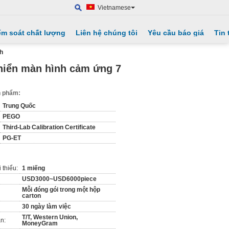
Vietnamese
ểm soát chất lượng
Liên hệ chúng tôi
Yêu cầu báo giá
Tin 
ch
 khiển màn hình cảm ứng 7
ản phẩm:
Trung Quốc
PEGO
Third-Lab Calibration Certificate
PG-ET
 thiểu:
1 miếng
USD3000~USD6000piece
Mỗi đóng gói trong một hộp
carton
30 ngày làm việc
T/T, Western Union,
n:
MoneyGram