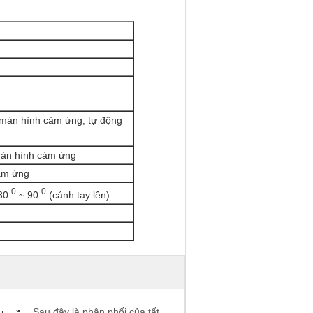
g màn hình cảm ứng, tự động
 màn hình cảm ứng
cảm ứng
0
0
-30
~ 90
(cánh tay lên)
Sau đây là phân phối của tất