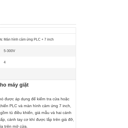
n:
Màn hình cảm ứng PLC + 7 inch
5-300V
4
cho máy giặt
 nó được áp dụng để kiểm tra cửa hoặc
 khiển PLC và màn hình cảm ứng 7 inch,
 gồm tủ điều khiển, giá mẫu và hai cánh
p, cánh tay cơ khí được lắp trên giá đỡ,
ía trên mở cửa.