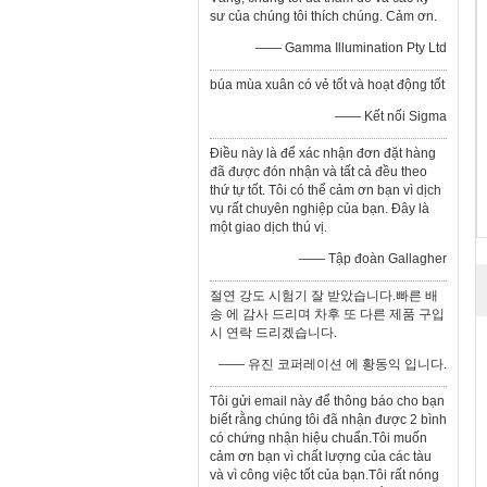
sư của chúng tôi thích chúng. Cảm ơn.
—— Gamma Illumination Pty Ltd
búa mùa xuân có vẻ tốt và hoạt động tốt
—— Kết nối Sigma
Điều này là để xác nhận đơn đặt hàng
đã được đón nhận và tất cả đều theo
thứ tự tốt. Tôi có thể cảm ơn bạn vì dịch
vụ rất chuyên nghiệp của bạn. Đây là
một giao dịch thú vị.
—— Tập đoàn Gallagher
절연 강도 시험기 잘 받았습니다.빠른 배
송 에 감사 드리며 차후 또 다른 제품 구입
시 연락 드리겠습니다.
—— 유진 코퍼레이션 에 황동익 입니다.
Tôi gửi email này để thông báo cho bạn
biết rằng chúng tôi đã nhận được 2 bình
có chứng nhận hiệu chuẩn.Tôi muốn
cảm ơn bạn vì chất lượng của các tàu
và vì công việc tốt của bạn.Tôi rất nóng