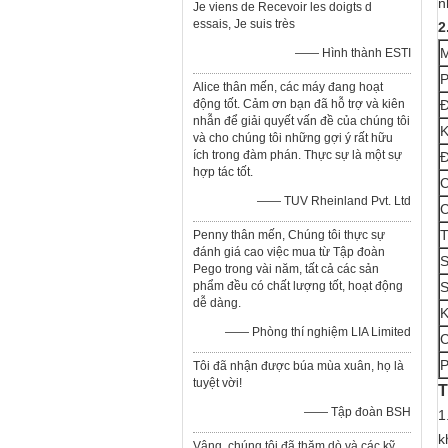
n
Je viens de Recevoir les doigts d
essais, Je suis très
2
M
—— Hình thành ESTI
P
Alice thân mến, các máy đang hoạt
động tốt. Cảm ơn bạn đã hỗ trợ và kiên
Đ
nhẫn để giải quyết vấn đề của chúng tôi
K
và cho chúng tôi những gợi ý rất hữu
ích trong đàm phán. Thực sự là một sự
Đ
hợp tác tốt.
C
—— TUV Rheinland Pvt. Ltd
C
T
Penny thân mến, Chúng tôi thực sự
đánh giá cao việc mua từ Tập đoàn
S
Pego trong vài năm, tất cả các sản
phẩm đều có chất lượng tốt, hoạt động
S
dễ dàng.
K
—— Phòng thí nghiệm LIA Limited
C
P
Tôi đã nhận được búa mùa xuân, họ là
tuyệt vời!
T
—— Tập đoàn BSH
1
k
Vâng, chúng tôi đã thăm dò và các kỹ