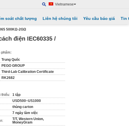
Vietnamese
ểm soát chất lượng
Liên hệ chúng tôi
Yêu cầu báo giá
Tin 
60065 500KΩ-2GΩ
cách điện IEC60335 /
ản phẩm:
Trung Quốc
PEGO GROUP
Third-Lab Calibration Certificate
RK2682
 thiểu:
1 tập
USD500~US1000
thùng carton
7 ngày làm việc
T/T, Western Union,
n:
MoneyGram