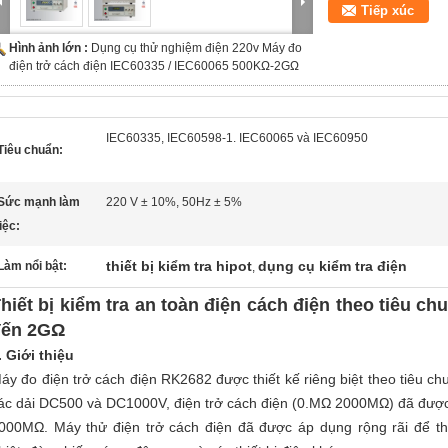
Tiếp xúc
Hình ảnh lớn :
Dụng cụ thử nghiệm điện 220v Máy đo
điện trở cách điện IEC60335 / IEC60065 500KΩ-2GΩ
IEC60335, IEC60598-1. IEC60065 và IEC60950
Tiêu chuẩn:
Sức mạnh làm
220 V ± 10%, 50Hz ± 5%
iệc:
thiết bị kiểm tra hipot
dụng cụ kiểm tra điện
Làm nổi bật:
,
hiết bị kiểm tra an toàn điện cách điện theo tiêu 
đến 2GΩ
. Giới thiệu
áy đo điện trở cách điện RK2682 được thiết kế riêng biệt theo tiêu c
ác dải DC500 và DC1000V, điện trở cách điện (0.MΩ 2000MΩ) đã đượ
000MΩ. Máy thử điện trở cách điện đã được áp dụng rộng rãi để thử 