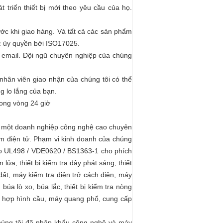
t triển thiết bị mới theo yêu cầu của họ.
ớc khi giao hàng. Và tất cả các sản phẩm
c ủy quyền bởi ISO17025.
a email. Đội ngũ chuyên nghiệp của chúng
nhân viên giao nhận của chúng tôi có thể
g lo lắng của bạn.
trong vòng 24 giờ
 một doanh nghiệp công nghệ cao chuyên
hiệm điện tử. Phạm vi kinh doanh của chúng
đo UL498 / VDE0620 / BS1363-1 cho phích
ửa, thiết bị kiểm tra dây phát sáng, thiết
ở đất, máy kiểm tra điện trở cách điện, máy
búa lò xo, búa lắc, thiết bị kiểm tra nòng
h hợp hình cầu, máy quang phổ, cung cấp
chúng tôi đã nhập khẩu công nghệ và máy