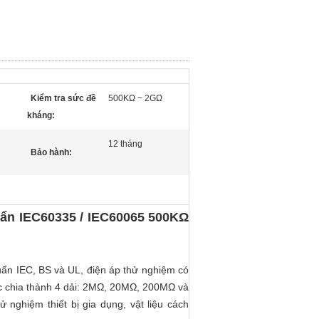
Kiểm tra sức đề
500KΩ ~ 2GΩ
kháng:
12 tháng
Bảo hành:
chuẩn IEC60335 / IEC60065 500KΩ
huẩn IEC, BS và UL, điện áp thử nghiệm có
c chia thành 4 dải: 2MΩ, 20MΩ, 200MΩ và
nghiệm thiết bị gia dụng, vật liệu cách