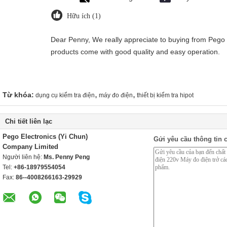
Hữu ích (1)
Dear Penny, We really appreciate to buying from Pego G
products come with good quality and easy operation.
,
,
Từ khóa:
dụng cụ kiểm tra điện
máy đo điện
thiết bị kiểm tra hipot
Chi tiết liên lạc
Pego Electronics (Yi Chun)
Gửi yêu cầu thông tin c
Company Limited
Người liên hệ:
Ms. Penny Peng
Tel:
+86-18979554054
Fax:
86--4008266163-29929