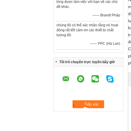
lòng được làm việc với bạn về các chủ
m
đề khác.
đ
—— Brandt Pháp
l
chúng tôi có thể xác nhận rằng nó hoạt
b
động rất tốt! cảm ơn các thiết bị chất
t
lượng tốt.
đ
—— PPC (Hà Lan)
C
p
Tôi trò chuyện trực tuyến bây giờ
p