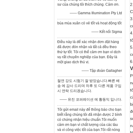
2
sư của chúng tôi thích chúng. Cảm ơn.
C
—— Gamma Illumination Pty Ltd
3
búa mùa xuân có vẻ tốt và hoạt động tốt
c
—— Kết nối Sigma
4
t
Điều này là để xác nhận đơn đặt hàng
đã được đón nhận và tất cả đều theo
5
thứ tự tốt. Tôi có thể cảm ơn bạn vì dịch
c
vụ rất chuyên nghiệp của bạn. Đây là
6
một giao dịch thú vị.
V
—— Tập đoàn Gallagher
P
절연 강도 시험기 잘 받았습니다.빠른 배
n
송 에 감사 드리며 차후 또 다른 제품 구입
t
시 연락 드리겠습니다.
c
—— 유진 코퍼레이션 에 황동익 입니다.
b
Tôi gửi email này để thông báo cho bạn
đ
biết rằng chúng tôi đã nhận được 2 bình
s
có chứng nhận hiệu chuẩn.Tôi muốn
cảm ơn bạn vì chất lượng của các tàu
n
và vì công việc tốt của bạn.Tôi rất nóng
N