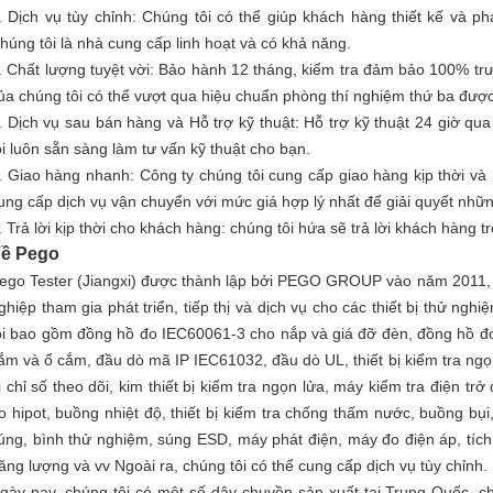
. Dịch vụ tùy chỉnh: Chúng tôi có thể giúp khách hàng thiết kế và phá
húng tôi là nhà cung cấp linh hoạt và có khả năng.
. Chất lượng tuyệt vời: Bảo hành 12 tháng, kiểm tra đảm bảo 100% trư
ủa chúng tôi có thể vượt qua hiệu chuẩn phòng thí nghiệm thứ ba đượ
. Dịch vụ sau bán hàng và Hỗ trợ kỹ thuật: Hỗ trợ kỹ thuật 24 giờ qu
ôi luôn sẵn sàng làm tư vấn kỹ thuật cho bạn.
. Giao hàng nhanh: Công ty chúng tôi cung cấp giao hàng kịp thời và 
ung cấp dịch vụ vận chuyển với mức giá hợp lý nhất để giải quyết nhữn
. Trả lời kịp thời cho khách hàng: chúng tôi hứa sẽ trả lời khách hàng 
ề Pego
ego Tester (Jiangxi) được thành lập bởi PEGO GROUP vào năm 2011,
ghiệp tham gia phát triển, tiếp thị và dịch vụ cho các thiết bị thử ng
ôi bao gồm đồng hồ đo IEC60061-3 cho nắp và giá đỡ đèn, đồng hồ 
ắm và ổ cắm, đầu dò mã IP IEC61032, đầu dò UL, thiết bị kiểm tra ngọn l
ị chỉ số theo dõi, kim thiết bị kiểm tra ngọn lửa, máy kiểm tra điện tr
o hipot, buồng nhiệt độ, thiết bị kiểm tra chống thấm nước, buồng bụi, 
úng, bình thử nghiệm, súng ESD, máy phát điện, máy đo điện áp, tíc
ăng lượng và vv Ngoài ra, chúng tôi có thể cung cấp dịch vụ tùy chỉnh.
gày nay, chúng tôi có một số dây chuyền sản xuất tại Trung Quốc, 