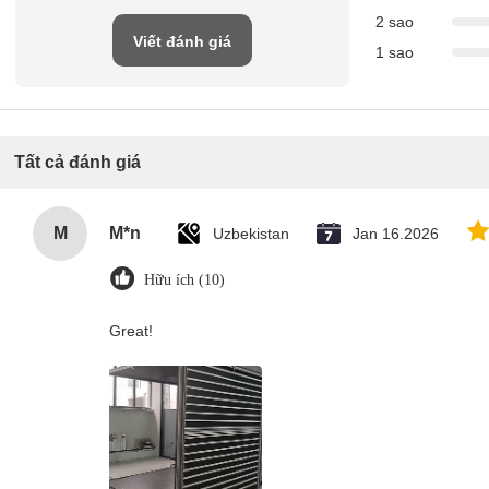
2 sao
Viết đánh giá
1 sao
Tất cả đánh giá
M
M*n
Uzbekistan
Jan 16.2026
Hữu ích (10)
Great!