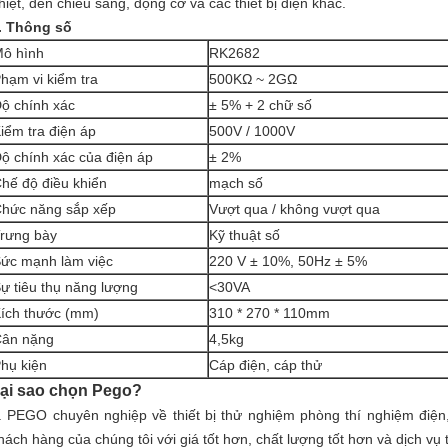
hiệt, đèn chiếu sáng, động cơ và các thiết bị điện khác.
. Thông số
ô hình
RK2682
hạm vi kiểm tra
500KΩ ~ 2GΩ
ộ chính xác
± 5% + 2 chữ số
iểm tra điện áp
500V / 1000V
ộ chính xác của điện áp
± 2%
hế độ điều khiển
mạch số
hức năng sắp xếp
Vượt qua / không vượt qua
rưng bày
Kỹ thuật số
ức mạnh làm việc
220 V ± 10%, 50Hz ± 5%
ự tiêu thụ năng lượng
<30VA
ích thước (mm)
310 * 270 * 110mm
ân nặng
4,5kg
hụ kiện
Cáp điện, cáp thử
ại sao chọn Pego?
. PEGO chuyên nghiệp về thiết bị thử nghiệm phòng thí nghiệm điện,
hách hàng của chúng tôi với giá tốt hơn, chất lượng tốt hơn và dịch vụ 