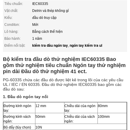
Tiêu chuẩn:
IEC60335
Vật chất:
Delrin và thép không gỉ
Kiểu:
đầu dò truy cập
Conditon:
Mới
Lô hàng:
Bằng cách thể hiện
Bảo hành:
1 năm
kiểm tra đầu ngón tay
ngón tay kiểm tra ul
Điểm nổi bật:
,
Bộ kiểm tra đầu dò thử nghiệm IEC60335 Bao
gồm thử nghiệm tiêu chuẩn Ngón tay thử nghiệm
pin dài Đầu dò thử nghiệm 41 ect.
PG-60335 chứa các đầu dò được liệt kê trong lõi của các yêu cầu
UL / IEC / EN 60335.
Đầu dò thử nghiệm IEC60335 bao gồm các
đầu dò sau:
1. Đầu dò ngón tay nối
Đường kính ngón
12 mm
Chiều dài của ngón
80mm
tay:
tay:
Đường kính vách
50mm
Chiều dài của vách
100mm
ngăn:
ngăn:
Bộ đẩy (tùy chọn)
10N