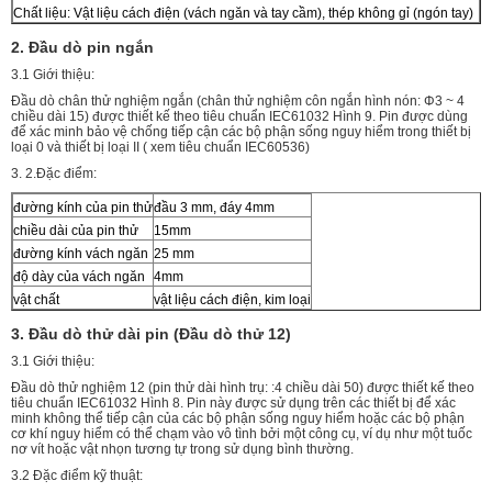
Chất liệu: Vật liệu cách điện (vách ngăn và tay cầm), thép không gỉ (ngón tay)
2. Đầu dò pin ngắn
3.1 Giới thiệu:
Đầu dò chân thử nghiệm ngắn (chân thử nghiệm côn ngắn hình nón: Φ3 ~ 4
chiều dài 15) được thiết kế theo tiêu chuẩn IEC61032 Hình 9. Pin được dùng
để xác minh bảo vệ chống tiếp cận các bộ phận sống nguy hiểm trong thiết bị
loại 0 và thiết bị loại II ( xem tiêu chuẩn IEC60536)
3. 2.Đặc điểm:
đường kính của pin thử
đầu 3 mm, đáy 4mm
chiều dài của pin thử
15mm
đường kính vách ngăn
25 mm
độ dày của vách ngăn
4mm
vật chất
vật liệu cách điện, kim loại
3. Đầu dò thử dài pin (Đầu dò thử 12)
3.1 Giới thiệu:
Đầu dò thử nghiệm 12 (pin thử dài hình trụ: :4 chiều dài 50) được thiết kế theo
tiêu chuẩn IEC61032 Hình 8. Pin này được sử dụng trên các thiết bị để xác
minh không thể tiếp cận của các bộ phận sống nguy hiểm hoặc các bộ phận
cơ khí nguy hiểm có thể chạm vào vô tình bởi một công cụ, ví dụ như một tuốc
nơ vít hoặc vật nhọn tương tự trong sử dụng bình thường.
3.2 Đặc điểm kỹ thuật: