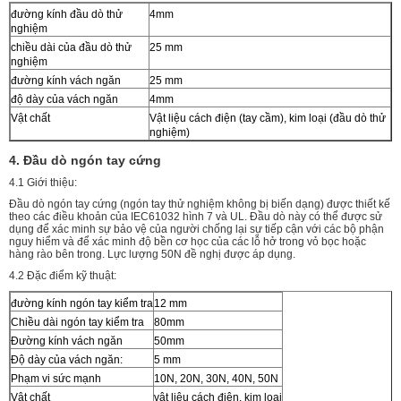
đường kính đầu dò thử
4mm
nghiệm
chiều dài của đầu dò thử
25 mm
nghiệm
đường kính vách ngăn
25 mm
độ dày của vách ngăn
4mm
Vật chất
Vật liệu cách điện (tay cầm), kim loại (đầu dò thử
nghiệm)
4. Đầu dò ngón tay cứng
4.1 Giới thiệu:
Đầu dò ngón tay cứng (ngón tay thử nghiệm không bị biến dạng) được thiết kế
theo các điều khoản của IEC61032 hình 7 và UL. Đầu dò này có thể được sử
dụng để xác minh sự bảo vệ của người chống lại sự tiếp cận với các bộ phận
nguy hiểm và để xác minh độ bền cơ học của các lỗ hở trong vỏ bọc hoặc
hàng rào bên trong. Lực lượng 50N đề nghị được áp dụng.
4.2 Đặc điểm kỹ thuật:
đường kính ngón tay kiểm tra
12 mm
Chiều dài ngón tay kiểm tra
80mm
Đường kính vách ngăn
50mm
Độ dày của vách ngăn:
5 mm
Phạm vi sức mạnh
10N, 20N, 30N, 40N, 50N
Vật chất
vật liệu cách điện, kim loại