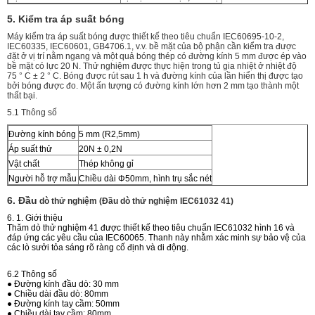
5. Kiểm tra áp suất bóng
Máy kiểm tra áp suất bóng được thiết kế theo tiêu chuẩn IEC60695-10-2,
IEC60335, IEC60601, GB4706.1, v.v. bề mặt của bộ phận cần kiểm tra được
đặt ở vị trí nằm ngang và một quả bóng thép có đường kính 5 mm được ép vào
bề mặt có lực 20 N. Thử nghiệm được thực hiện trong tủ gia nhiệt ở nhiệt độ
75 ° C ± 2 ° C. Bóng được rút sau 1 h và đường kính của lần hiển thị được tạo
bởi bóng được đo. Một ấn tượng có đường kính lớn hơn 2 mm tạo thành một
thất bại.
5.1 Thông số
Đường kính bóng
5 mm (R2,5mm)
Áp suất thử
20N ± 0,2N
Vật chất
Thép không gỉ
Người hỗ trợ mẫu
Chiều dài Φ50mm, hình trụ sắc nét
6. Đầu
dò thử nghiệm (Đầu dò thử nghiệm IEC61032 41)
6. 1. Giới thiệu
Thăm dò thử nghiệm 41 được thiết kế theo tiêu chuẩn IEC61032 hình 16 và
đáp ứng các yêu cầu của IEC60065.
Thanh này nhằm xác minh sự bảo vệ của
các lò sưởi tỏa sáng rõ ràng cố định và di động.
6.2 Thông số
● Đường kính đầu dò: 30 mm
● Chiều dài đầu dò: 80mm
● Đường kính tay cầm: 50mm
● Chiều dài tay cầm: 80mm