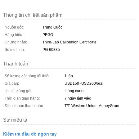
Thông tin chi tiết sản phẩm
Nguồn gốc:
Trung Quốc
Hàng hiệu:
PEGO
Chứng nhận:
Third-Lab Calibration Certificate
Số mô hình:
PG-60335
Thanh toán
Số lượng đặt hàng tối thiểu:
1 tập
Giá bán:
USD150~USD200/pcs
chi tiết đóng gói:
thùng carton
Thời gian giao hàng:
7 ngày làm việc
Điều khoản thanh toán:
T/T, Western Union, MoneyGram
Sự miêu tả
Kiểm tra đầu dò ngón tay