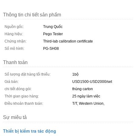
Thông tin chi tiết sản phẩm
Nguồn gốc:
Trung Quốc
Hàng hiệu:
Pego Tester
Chứng nhận:
Third-lab calibration certificate
Số mô hình:
PG-SH08
Thanh toán
Số lượng đặt hàng tối thiểu:
1bộ
Giá bán:
USD1500-USD2000/set
chi tiết đóng gói:
thùng carton
Thời gian giao hàng:
25 ngày làm việc
Điều khoản thanh toán:
T/T, Western Union,
Sự miêu tả
Thiết bị kiểm tra tác động