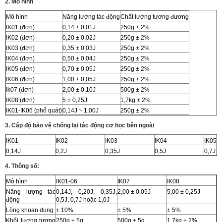
2. Mô hình
Mô hình
Năng lượng tác động
Chất lượng tương đương
IK01 (đơn)
0,14 ± 0,01J
250g ± 2%
IK02 (đơn)
0,20 ± 0,02J
250g ± 2%
IK03 (đơn)
0,35 ± 0,03J
250g ± 2%
IK04 (đơn)
0,50 ± 0,04J
250g ± 2%
IK05 (đơn)
0,70 ± 0,05J
250g ± 2%
IK06 (đơn)
1,00 ± 0,05J
250g ± 2%
Ik07 (đơn)
2,00 ± 0,10J
500g ± 2%
IK08 (đơn)
5 ± 0,25J
1,7kg ± 2%
IK01-IK06 (phổ quát)
0,14J ~ 1,00J
250g ± 2%
3. Cấp độ bảo vệ chống lại tác động cơ học bên ngoài
IK01
IK02
IK03
IK04
IK05
0,14J
0,2J
0,35J
0,5J
0,7J
4. Thông số:
Mô hình
IK01-06
IK07
IK08
Năng lượng tác
0,14J, 0,20J, 0,35J,
2,00 ± 0,05J
5,00 ± 0,25J
động
0,5J, 0,7J hoặc 1,0J
Lòng khoan dung
± 10%
± 5%
± 5%
Khối lượng tương
250g ± 5g
500g ± 5g
1,7kg ± 2%