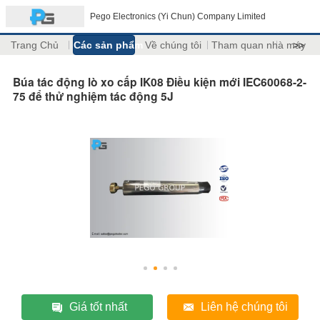
Pego Electronics (Yi Chun) Company Limited
Trang Chủ
Các sản phẩm
Về chúng tôi
Tham quan nhà máy
>>
Búa tác động lò xo cấp IK08 Điều kiện mới IEC60068-2-
75 để thử nghiệm tác động 5J
Giá tốt nhất
Liên hệ chúng tôi