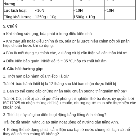
đương
Lực kích hoạt
<10N
<10N
<10N
Tổng khối lượng
1250g ± 10g
1500g ± 10g
5. Chú ý
● Khi không sử dụng, búa phải ở trong điều kiện nhả.
● Khi thay đổi hoặc điều chỉnh lò xo, búa phải được hiệu chỉnh bởi bộ phận
hiệu chuẩn trước khi sử dụng.
● Búa là một dụng cụ chính xác, vui lòng xử lý cẩn thận và cẩn thận khi rơi.
● Điều kiện bảo quản: Nhiệt độ: 5 ~ 35 ℃, hộp có chất hút ẩm.
6. Câu hỏi thường gặp:
1. Thời hạn bảo hành của thiết bị là gì?
Trả lời: bảo hành thiết bị là 12 tháng sau khi bạn nhận được thiết bị
2. Bạn có thể cung cấp chứng nhận hiệu chuẩn phòng thí nghiệm thứ ba?
Trả lời: Có, thiết bị có thể gửi đến phòng thí nghiệm thứ ba được ủy quyền bởi
ISO17025 và nhận chứng chỉ hiệu chuẩn, nhưng người mua nên thực hiện các
khoản phí.
3. Thiết bị này có giao diện hoạt động bằng tiếng Anh không?
Trả lời: tất nhiên, vâng, giao diện hoạt động có hướng dẫn tiếng Anh.
4. Không thể sử dụng phích cắm điện của bạn ở nước chúng tôi, bạn có thể
thay đổi nó cho chúng tôi không?