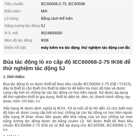
Tiêu chuẩn:
IEC60068-2-75, IEC60598
Điều kiện:
Mới
Lô hàng:
Bằng cách thể hiện
Năng lượng tác động:
5J
H.S. mã:
9024800000
Mức độ tác động:
IK08
máy kiểm tra tác động
thử nghiệm tác động con lắc
Điểm nổi bật:
,
Búa tác động lò xo cấp độ IEC60068-2-75 IK08 để
thử nghiệm tác động 5J
1. Giới thiệu:
Búa tác động lò xo được thiết kế theo tiêu chuẩn IEC60068-2-75 (GB / T2423),
đây là thiết bị cần thiết cho thiết bị điện tử để kiểm tra mức độ bảo vệ được
cung cấp bởi vỏ chống lại các tác động cơ học bên ngoài. Nó được áp dụng
để thử nghiệm thiết bị gia dụng, thiết bị điện tử, đèn, vỏ, thanh hành động, tay
quay, núm, chỉ báo, v.v.
Xếp hạng IK được định nghĩa là IKXX, XX là một số từ 00 đến 10 cho biết mức
độ bảo vệ được cung cấp bởi vỏ bọc chống lại các tác động cơ học bên ngoài.
Xếp hạng IK khác nhau liên quan đến khả năng của vỏ bọc chống lại mức
năng lượng tác động được đo bằng joules (J). Nó được thiết kế theo tiêu
chuẩn IEC60068-2-75 Ehb và có thể áp dụng cho IEC60598, IEC60068-2-75,
v.v.