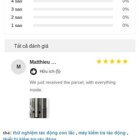
4 sao
0%
3 sao
0%
2 sao
0%
1 sao
0%
Tất cả đánh giá
Matthieu Hollette
M
Hữu ích (5)
We just received the parcel, with everything
inside.
thử nghiệm tác động con lắc
máy kiểm tra tác động
thẻ:
,
,
thiết bị kiểm tra tác động