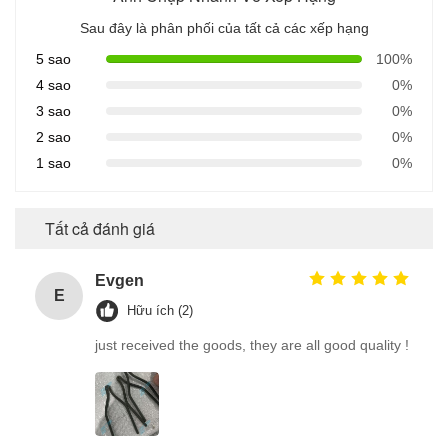
Sau đây là phân phối của tất cả các xếp hạng
5 sao
100%
4 sao
0%
3 sao
0%
2 sao
0%
1 sao
0%
Tất cả đánh giá
Evgen
E
Hữu ích (2)
just received the goods, they are all good quality !