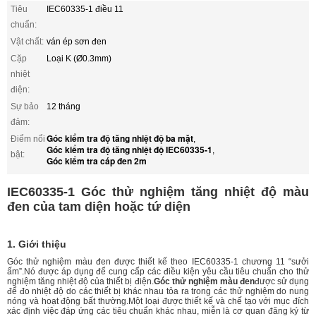
Tiêu
IEC60335-1 điều 11
chuẩn:
Vật chất:
ván ép sơn đen
Cặp
Loại K (Ø0.3mm)
nhiệt
điện:
Sự bảo
12 tháng
đảm:
Góc kiểm tra độ tăng nhiệt độ ba mặt
Điểm nổi
,
Góc kiểm tra độ tăng nhiệt độ IEC60335-1
,
bật:
Góc kiểm tra cáp đen 2m
IEC60335-1 Góc thử nghiệm tăng nhiệt độ màu
đen của tam diện hoặc tứ diện
1. Giới thiệu
Góc thử nghiệm màu đen được thiết kế theo IEC60335-1 chương 11 “sưởi
ấm”.Nó được áp dụng để cung cấp các điều kiện yêu cầu tiêu chuẩn cho thử
nghiệm tăng nhiệt độ của thiết bị điện.
Góc thử nghiệm màu đen
được sử dụng
để đo nhiệt độ do các thiết bị khác nhau tỏa ra trong các thử nghiệm do nung
nóng và hoạt động bất thường.Một loại được thiết kế và chế tạo với mục đích
xác định việc đáp ứng các tiêu chuẩn khác nhau, miễn là cơ quan đăng ký từ