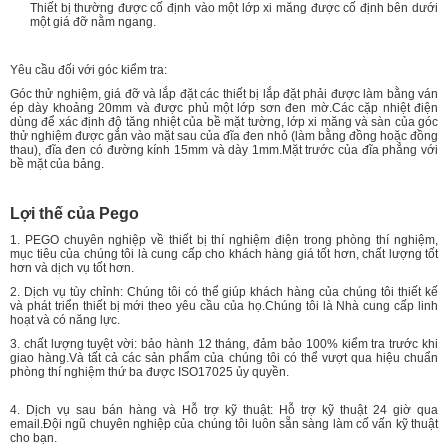
Thiết bị thường được cố định vào một lớp xi măng được cố định bên dưới
một giá đỡ nằm ngang.
Yêu cầu đối với góc kiểm tra:
Góc thử nghiệm, giá đỡ và lắp đặt các thiết bị lắp đặt phải được làm bằng ván
ép dày khoảng 20mm và được phủ một lớp sơn đen mờ.Các cặp nhiệt điện
dùng để xác định độ tăng nhiệt của bề mặt tường, lớp xi măng và sàn của góc
thử nghiệm được gắn vào mặt sau của đĩa đen nhỏ (làm bằng đồng hoặc đồng
thau), đĩa đen có đường kính 15mm và dày 1mm.Mặt trước của đĩa phẳng với
bề mặt của bảng.
Lợi thế của Pego
1. PEGO chuyên nghiệp về thiết bị thí nghiệm điện trong phòng thí nghiệm,
mục tiêu của chúng tôi là cung cấp cho khách hàng giá tốt hơn, chất lượng tốt
hơn và dịch vụ tốt hơn.
2. Dịch vụ tùy chỉnh: Chúng tôi có thể giúp khách hàng của chúng tôi thiết kế
và phát triển thiết bị mới theo yêu cầu của họ.Chúng tôi là Nhà cung cấp linh
hoạt và có năng lực.
3. chất lượng tuyệt vời: bảo hành 12 tháng, đảm bảo 100% kiểm tra trước khi
giao hàng.Và tất cả các sản phẩm của chúng tôi có thể vượt qua hiệu chuẩn
phòng thí nghiệm thứ ba được ISO17025 ủy quyền.
4. Dịch vụ sau bán hàng và Hỗ trợ kỹ thuật: Hỗ trợ kỹ thuật 24 giờ qua
email.Đội ngũ chuyên nghiệp của chúng tôi luôn sẵn sàng làm cố vấn kỹ thuật
cho bạn.