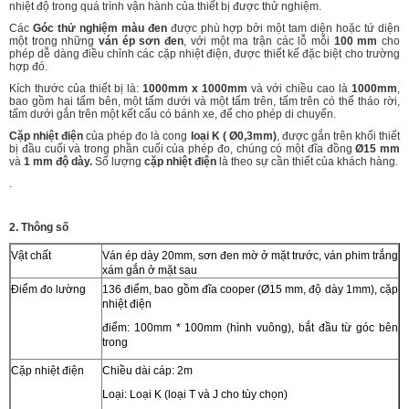
nhiệt độ trong quá trình vận hành của thiết bị được thử nghiệm.
Các
Góc thử nghiệm màu đen
được phù hợp bởi một tam diện hoặc tứ diện
một trong những
ván ép sơn đen
, với một ma trận các lỗ mỗi
100 mm
cho
phép dễ dàng điều chỉnh các cặp nhiệt điện, được thiết kế đặc biệt cho trường
hợp đó.
Kích thước của thiết bị là:
1000
mm x 1000mm
và với chiều cao là
1
0
00mm
,
bao gồm hai tấm bên, một tấm dưới và một tấm trên, tấm trên có thể tháo rời,
tấm dưới gắn trên một kết cấu có bánh xe, để cho phép di chuyển.
Cặp nhiệt điện
của phép đo là cong
loại K
(
Ø
0,3mm)
, được gắn trên khối thiết
bị đầu cuối và trong phần cuối của phép đo, chúng có một đĩa đồng
Ø15 mm
và
1 mm độ dày.
Số lượng
cặp nhiệt điện
là theo sự cần thiết của khách hàng.
.
2. Thông số
Vật chất
Ván ép dày 20mm, sơn đen mờ ở mặt trước, ván phim trắng
xám gắn ở mặt sau
Điểm đo lường
136 điểm, bao gồm đĩa cooper (Ø15 mm, độ dày 1mm), cặp
nhiệt điện
điểm: 100mm * 100mm (hình vuông), bắt đầu từ góc bên
trong
Cặp nhiệt điện
Chiều dài cáp: 2m
Loại: Loại K (loại T và J cho tùy chọn)