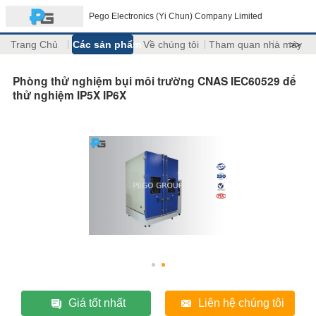
Pego Electronics (Yi Chun) Company Limited
Trang Chủ
Các sản phẩm
Về chúng tôi
Tham quan nhà máy
>>
Phòng thử nghiệm bụi môi trường CNAS IEC60529 để
thử nghiệm IP5X IP6X
Giá tốt nhất
Liên hệ chúng tôi