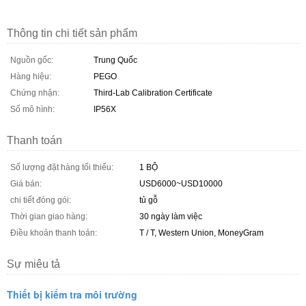
Thông tin chi tiết sản phẩm
Nguồn gốc:
Trung Quốc
Hàng hiệu:
PEGO
Chứng nhận:
Third-Lab Calibration Certificate
Số mô hình:
IP56X
Thanh toán
Số lượng đặt hàng tối thiểu:
1 BỘ
Giá bán:
USD6000~USD10000
chi tiết đóng gói:
tủ gỗ
Thời gian giao hàng:
30 ngày làm việc
Điều khoản thanh toán:
T / T, Western Union, MoneyGram
Sự miêu tả
Thiết bị kiểm tra môi trường