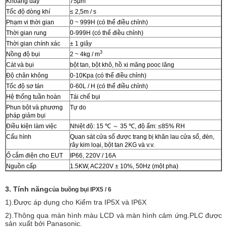
Khoảng dây
75μm
Tốc độ dòng khí
≤ 2,5m / s
Phạm vi thời gian
0 ~ 999H (có thể điều chỉnh)
Thời gian rung
0-999H (có thể điều chỉnh)
Thời gian chính xác
± 1 giây
3
Nồng độ bụi
2 ~ 4kg / m
Cát và bụi
bột tan, bột khô, hồ xi măng pooc lăng
Độ chân không
0-10Kpa (có thể điều chỉnh)
Tốc độ sơ tán
0-60L / H (có thể điều chỉnh)
Hệ thống tuần hoàn
Tái chế bụi
Phun bột và phương
Tự do
pháp giảm bụi
Điều kiện làm việc
Nhiệt độ: 15 ℃ ～ 35 ℃, độ ẩm: ≤85% RH
Cấu hình
Quan sát cửa sổ được trang bị khăn lau cửa sổ, đèn,
rây kim loại, bột tan 2KG và v.v.
Ổ cắm điện cho EUT
IP66, 220V / 16A
Nguồn cấp
1.5KW, AC220V ± 10%, 50Hz (một pha)
3. Tính năng
của buồng bụi IPX5 / 6
1).Được áp dụng cho Kiểm tra IP5X và IP6X
2).Thông qua màn hình màu LCD và màn hình cảm ứng.PLC được
sản xuất bởi Panasonic.