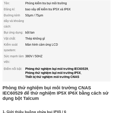
Tên:
Phòng kiểm tra bụi môi trường
Đăng kí:
bao vây để kiểm tra IP5X và IP6X
Đường kính
50μm / 75μm
dây và khoảng
cách:
Bụi ứng dụng:
bột tan
Vật chất:
Thép không gỉ
Kiểm soát
Màn hình cảm ứng LCD
sysetem:
Sức mạnh làm
380V / 50HZ
việc:
Phòng thử nghiệm bụi môi trường IEC60529
Điểm nổi bật:
,
Phòng thử nghiệm bụi môi trường IP5X
,
Thiết bị thử nghiệm môi trường CNAS
Phòng thử nghiệm bụi môi trường CNAS
IEC60529 để thử nghiệm IP5X IP6X bằng cách sử
dụng bột Talcum
1. Giới thiệu buồng chứa bụi IPX5 / 6
: