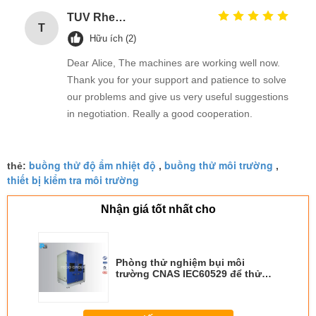
TUV Rheinland
T
Hữu ích (2)
Dear Alice, The machines are working well now.
Thank you for your support and patience to solve
our problems and give us very useful suggestions
in negotiation. Really a good cooperation.
buồng thử độ ẩm nhiệt độ
buồng thử môi trường
thẻ:
,
,
thiết bị kiểm tra môi trường
Nhận giá tốt nhất cho
Phòng thử nghiệm bụi môi
trường CNAS IEC60529 để thử
nghiệm IP5X IP6X