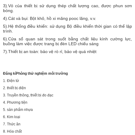
3).Vỏ của thiết bị sử dụng thép chất lượng cao, được phun sơn
bóng.
4).Cát và bụi: Bột khô, hồ xi măng pooc lăng, v.v.
5).Hệ thống điều khiển: sử dụng Bộ điều khiển thời gian có thể lập
trình.
6).Cửa sổ quan sát trong suốt bằng chất liệu kính cường lực,
buồng làm việc được trang bị đèn LED chiếu sáng
7).Thiết bị an toàn: bảo vệ rò rỉ, bảo vệ quá nhiệt
Đăng kí
Phòng thử nghiệm môi trường
1. Điện tử
2. thiết bị điện
3. Truyền thông, thiết bị đo đạc
4. Phương tiện
5. sản phẩm nhựa
6. Kim loại
7. Thức ăn
8. Hóa chất