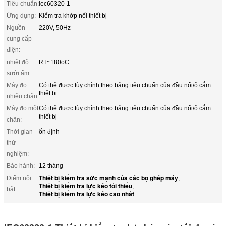
Tiêu chuẩn:
iec60320-1
Ứng dụng:
Kiểm tra khớp nối thiết bị
Nguồn
220V, 50Hz
cung cấp
điện:
nhiệt độ
RT~180oC
sưởi ấm:
Máy đo
Có thể được tùy chỉnh theo bảng tiêu chuẩn của đầu nối/ổ cắm
thiết bị
nhiều chân:
Máy đo một
Có thể được tùy chỉnh theo bảng tiêu chuẩn của đầu nối/ổ cắm
thiết bị
chân:
Thời gian
ổn định
thử
nghiệm:
Bảo hành:
12 tháng
Thiết bị kiểm tra sức mạnh của các bộ ghép máy
Điểm nổi
,
Thiết bị kiểm tra lực kéo tối thiểu
,
bật:
Thiết bị kiểm tra lực kéo cao nhất