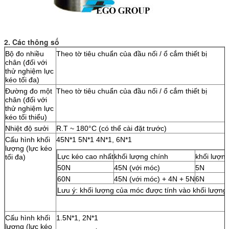
2. Các thông số
Bộ đo nhiều
Theo tờ tiêu chuẩn của đầu nối / ổ cắm thiết bị
chân (đối với
thử nghiệm lực
kéo tối đa)
Đường đo một
Theo tờ tiêu chuẩn của đầu nối / ổ cắm thiết bị
chân (đối với
thử nghiệm lực
kéo tối thiểu)
Nhiệt độ sưởi
R.T ~ 180°C (có thể cài đặt trước)
Cấu hình khối
45N*1 5N*1 4N*1, 6N*1
lượng (lực kéo
Lực kéo cao nhất
khối lượng chính
khối lượn
tối đa)
50N
45N (với móc)
5N
60N
45N (với móc) + 4N + 5N
6N
Lưu ý: khối lượng của móc được tính vào khối lượng
Cấu hình khối
1.5N*1, 2N*1
lượng (lực kéo