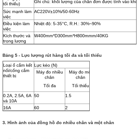
Ghi chú: khối lượng của chân đơn được tính vào khố
tối thiểu)
Sức mạnh làm
AC220V±10%/50-60Hz
việc
Điều kiện làm
Nhiệt độ: 5-35°C, R.H.: 30%~90%
việc
Kích thước và
W400mm*D300mm*H800mmm/40KG
trọng lượng
Bảng 5 - Lực lượng rút hàng tối đa và tối thiểu
Loại ổ cắm kết
Lực kéo (N)
nối/cổng cắm
Máy đo nhiều
Máy đo một
thiết bị
chân
chân
Tối đa
Tối thiểu
0.2A, 2.5A, 6A
50
1.5
và 10A
16A
60
2
3. Hình ảnh của đồng hồ đo nhiều chân và một chân