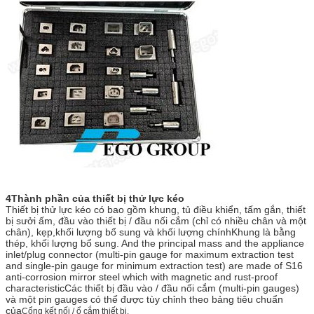
4Thành phần của thiết bị thử lực kéo
Thiết bị thử lực kéo có bao gồm khung, tủ điều khiển, tấm gắn, thiết
bị sưởi ấm, đầu vào thiết bị / đầu nối cắm (chỉ có nhiều chân và một
chân), kẹp,khối lượng bổ sung và khối lượng chínhKhung là bằng
thép, khối lượng bổ sung. And the principal mass and the appliance
inlet/plug connector (multi-pin gauge for maximum extraction test
and single-pin gauge for minimum extraction test) are made of S16
anti-corrosion mirror steel which with magnetic and rust-proof
characteristicCác thiết bị đầu vào / đầu nối cắm (multi-pin gauges)
và một pin gauges có thể được tùy chỉnh theo bảng tiêu chuẩn
của
Cổng kết nối / ổ cắm thiết bị.