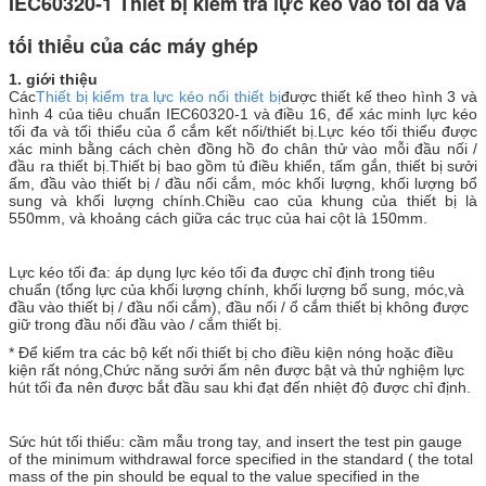
IEC60320-1 Thiết bị kiểm tra lực kéo vào tối đa và
tối thiểu của các máy ghép
1. giới thiệu
Các
Thiết bị kiểm tra lực kéo nối thiết bị
được thiết kế theo hình 3 và
hình 4 của tiêu chuẩn IEC60320-1 và điều 16, để xác minh lực kéo
tối đa và tối thiểu của ổ cắm kết nối/thiết bị.Lực kéo tối thiểu được
xác minh bằng cách chèn đồng hồ đo chân thử vào mỗi đầu nối /
đầu ra thiết bị.Thiết bị bao gồm tủ điều khiển, tấm gắn, thiết bị sưởi
ấm, đầu vào thiết bị / đầu nối cắm, móc khối lượng, khối lượng bổ
sung và khối lượng chính.Chiều cao của khung của thiết bị là
550mm, và khoảng cách giữa các trục của hai cột là 150mm.
Lực kéo tối đa: áp dụng lực kéo tối đa được chỉ định trong tiêu
chuẩn (tổng lực của khối lượng chính, khối lượng bổ sung, móc,và
đầu vào thiết bị / đầu nối cắm), đầu nối / ổ cắm thiết bị không được
giữ trong đầu nối đầu vào / cắm thiết bị.
* Để kiểm tra các bộ kết nối thiết bị cho điều kiện nóng hoặc điều
kiện rất nóng,Chức năng sưởi ấm nên được bật và thử nghiệm lực
hút tối đa nên được bắt đầu sau khi đạt đến nhiệt độ được chỉ định.
Sức hút tối thiểu: cầm mẫu trong tay, and insert the test pin gauge
of the minimum withdrawal force specified in the standard ( the total
mass of the pin should be equal to the value specified in the