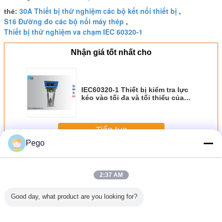
30A Thiết bị thử nghiệm các bộ kết nối thiết bị
thẻ:
,
S16 Đường đo các bộ nối máy thép
,
Thiết bị thử nghiệm va chạm IEC 60320-1
Nhận giá tốt nhất cho
IEC60320-1 Thiết bị kiểm tra lực
kéo vào tối đa và tối thiểu của
các bộ ghép máy
Tiếp tục
Pego
Thiết bị thử nghiệm các bộ kết nối thiết bị
Hơn
2:37 AM
Good day, what product are you looking for?
 kiểm tra
Thiết bị thử
Máy kết nối thiết
IEC60320-1 Thiết
IEC60320-
ng tuân
nghiệm kéo bên
bị hiệu suất cao
bị thử nghiệm độ
bị thử ngh