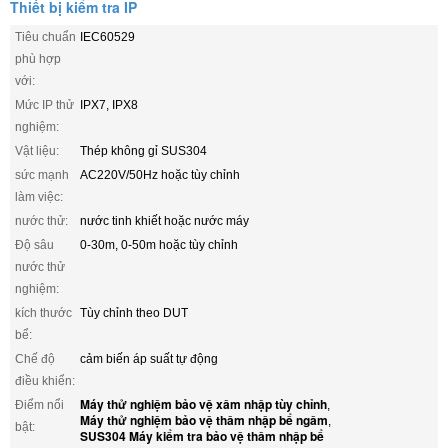
Thiết bị kiểm tra IP
Tiêu chuẩn
IEC60529
phù hợp
với:
Mức IP thử
IPX7, IPX8
nghiệm:
Vật liệu:
Thép không gỉ SUS304
sức mạnh
AC220V/50Hz hoặc tùy chỉnh
làm việc:
nước thử:
nước tinh khiết hoặc nước máy
Độ sâu
0-30m, 0-50m hoặc tùy chỉnh
nước thử
nghiệm:
kích thước
Tùy chỉnh theo DUT
bể:
Chế độ
cảm biến áp suất tự động
điều khiển:
Máy thử nghiệm bảo vệ xâm nhập tùy chỉnh
Điểm nổi
,
Máy thử nghiệm bảo vệ thâm nhập bể ngâm
,
bật:
SUS304 Máy kiểm tra bảo vệ thâm nhập bể