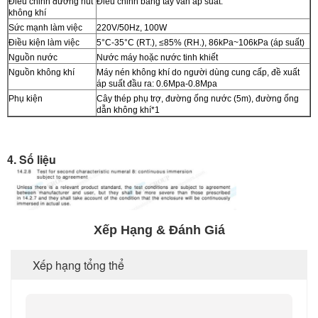
Điều chỉnh đường hút
Điều chỉnh bằng tay van áp suất.
không khí
Sức mạnh làm việc
220V/50Hz, 100W
Điều kiện làm việc
5°C-35°C (RT.), ≤85% (RH.), 86kPa~106kPa (áp suất)
Nguồn nước
Nước máy hoặc nước tinh khiết
Nguồn không khí
Máy nén không khí do người dùng cung cấp, đề xuất
áp suất đầu ra: 0.6Mpa-0.8Mpa
Phụ kiện
Cây thép phụ trợ, đường ống nước (5m), đường ống
dẫn không khí*1
4. Số liệu
Xếp Hạng & Đánh Giá
Xếp hạng tổng thể