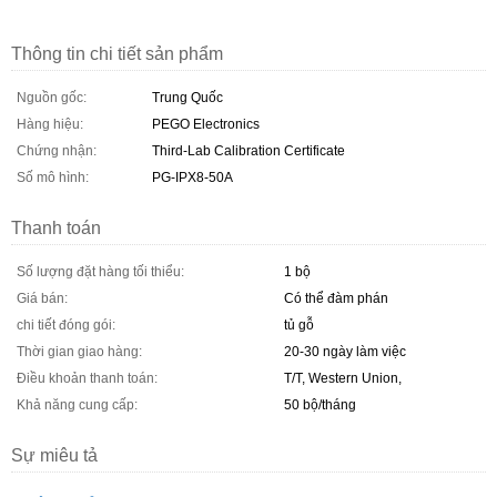
Thông tin chi tiết sản phẩm
Nguồn gốc:
Trung Quốc
Hàng hiệu:
PEGO Electronics
Chứng nhận:
Third-Lab Calibration Certificate
Số mô hình:
PG-IPX8-50A
Thanh toán
Số lượng đặt hàng tối thiểu:
1 bộ
Giá bán:
Có thể đàm phán
chi tiết đóng gói:
tủ gỗ
Thời gian giao hàng:
20-30 ngày làm việc
Điều khoản thanh toán:
T/T, Western Union,
Khả năng cung cấp:
50 bộ/tháng
Sự miêu tả