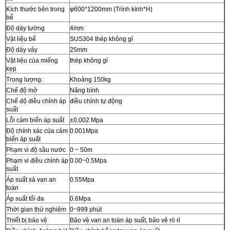
Kích thước bên trong
φ600*1200mm (Trình kính*H)
bể
Độ dày tường
4mm
Vật liệu bể
SUS304 thép không gỉ
Độ dày vảy
25mm
Vật liệu của miếng
thép không gỉ
kẹp
Trọng lượng:
Khoảng 150kg
Chế độ mở
Nâng bình
Chế độ điều chỉnh áp
điều chỉnh tự động
suất
Lỗi cảm biến áp suất
±0,002 Mpa
Độ chính xác của cảm
0.001Mpa
biến áp suất
Phạm vi độ sâu nước
0 ~ 50m
Phạm vi điều chỉnh áp
0.00~0.5Mpa
suất
Áp suất xả van an
0.55Mpa
toàn
Áp suất tối đa
0.6Mpa
Thời gian thử nghiệm
0~999 phút
Thiết bị bảo vệ
Bảo vệ van an toàn áp suất, bảo vệ rò rỉ