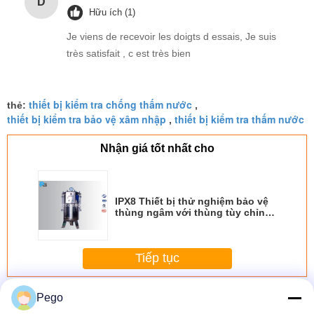
D
Hữu ích (1)
Je viens de recevoir les doigts d essais, Je suis
très satisfait , c est très bien
thiết bị kiểm tra chống thấm nước
thẻ:
,
thiết bị kiểm tra bảo vệ xâm nhập
thiết bị kiểm tra thấm nước
,
Nhận giá tốt nhất cho
IPX8 Thiết bị thử nghiệm bảo vệ
thùng ngâm với thùng tùy chỉnh
SUS304 thép không gỉ
Tiếp tục
Thiết bị kiểm tra IP
Hơn
Pego