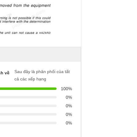
Sau đây là phân phối của tất
h về
cả các xếp hạng
100%
0%
0%
0%
0%