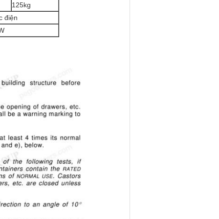
125kg
c điện
KW