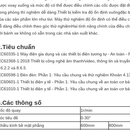
ược xoay xuống và mức độ có thể được điều chỉnh.các cốc được đặt đi 
rong phòng thí nghiệm dễ dàng.
Thiết bị kiểm tra độ ổn định vuông
đặc b
ủa các sản phẩm lớn như tivi. Máy thử nghiệm độ ổn định có thể điều ch
ễ dàng điều chỉnh theo góc thử nghiệmHai tính năng chính của điều ch
ới bánh xe không có sẵn trong các nhà sản xuất khác.
.
Tiêu chuẩn
EC60335-1 Máy điện gia dụng và các thiết bị điện tương tự - An toàn -
EC62368-1:2018 Thiết bị công nghệ âm thanh/video, thông tin và truy
.6.2.2 và 8.6.5
EC60598-1 Đèn đèn: Phần 1: Yêu cầu chung và thử nghiệm Khoản 4.1
EC60601-1 Thiết bị điện y tế - Phần 1: Yêu cầu chung về an toàn cơ bản
EC61010-1 Thiết bị điện y tế - Phần 1: Yêu cầu chung về an toàn cơ bản
.
Các thông số
ốc độ quay
1r/min
óc tiêu đề
0-30°
hiều kính bề mặt phẳng
600mm
800mm