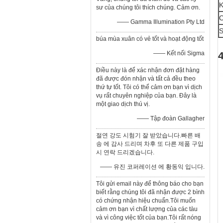
K
sư của chúng tôi thích chúng. Cảm ơn.
C
—— Gamma Illumination Pty Ltd
S
búa mùa xuân có vẻ tốt và hoạt động tốt
—— Kết nối Sigma
Điều này là để xác nhận đơn đặt hàng
đã được đón nhận và tất cả đều theo
thứ tự tốt. Tôi có thể cảm ơn bạn vì dịch
vụ rất chuyên nghiệp của bạn. Đây là
một giao dịch thú vị.
—— Tập đoàn Gallagher
절연 강도 시험기 잘 받았습니다.빠른 배
송 에 감사 드리며 차후 또 다른 제품 구입
시 연락 드리겠습니다.
—— 유진 코퍼레이션 에 황동익 입니다.
Tôi gửi email này để thông báo cho bạn
biết rằng chúng tôi đã nhận được 2 bình
có chứng nhận hiệu chuẩn.Tôi muốn
cảm ơn bạn vì chất lượng của các tàu
và vì công việc tốt của bạn.Tôi rất nóng