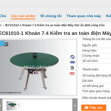
 Chủ
Các sản phẩm
Về chúng tôi
Tham quan nhà máy
Ki
ện
IEC61010-1 Khoản 7.4 Kiểm tra an toàn điện Máy thử ổn định vòng tròn
EC61010-1 Khoản 7.4 Kiểm tra an toàn điện Máy
Thông tin chi tiết s
Nguồn gốc:
Hàng hiệu:
Chứng nhận:
Số mô hình:
Thanh toán:
Số lượng đặt hàng tối
Giá bán:
chi tiết đóng gói:
Thời gian giao hàng:
Điều khoản thanh toá
Tiếp xúc