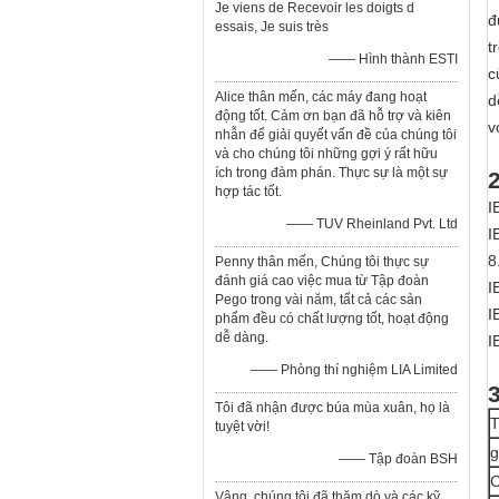
Je viens de Recevoir les doigts d
đ
essais, Je suis très
t
—— Hình thành ESTI
c
Alice thân mến, các máy đang hoạt
d
động tốt. Cảm ơn bạn đã hỗ trợ và kiên
v
nhẫn để giải quyết vấn đề của chúng tôi
và cho chúng tôi những gợi ý rất hữu
ích trong đàm phán. Thực sự là một sự
2
hợp tác tốt.
I
—— TUV Rheinland Pvt. Ltd
I
8
Penny thân mến, Chúng tôi thực sự
đánh giá cao việc mua từ Tập đoàn
I
Pego trong vài năm, tất cả các sản
I
phẩm đều có chất lượng tốt, hoạt động
dễ dàng.
I
—— Phòng thí nghiệm LIA Limited
3
Tôi đã nhận được búa mùa xuân, họ là
T
tuyệt vời!
g
—— Tập đoàn BSH
C
Vâng, chúng tôi đã thăm dò và các kỹ