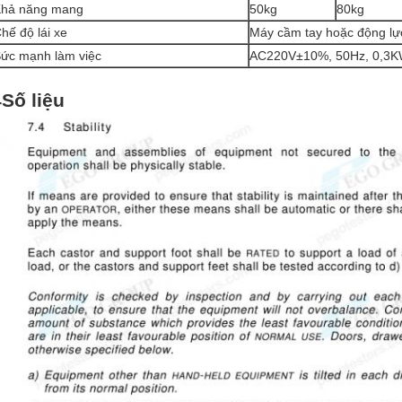
hả năng mang
50kg
80kg
hế độ lái xe
Máy cầm tay hoặc động lự
ức mạnh làm việc
AC220V±10%, 50Hz, 0,3
4Số liệu