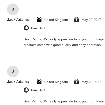
J
Jack Adams
United Kingdom
May 22.2017
Hữu ích (1)
Dear Penny, We really appreciate to buying from Pego G
products come with good quality and easy operation.
J
Jack Adams
United Kingdom
May 22.2017
Hữu ích (1)
Dear Penny, We really appreciate to buying from Pego G