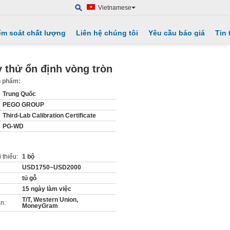
Vietnamese
ểm soát chất lượng
Liên hệ chúng tôi
Yêu cầu báo giá
Tin 
 thử ổn định vòng tròn
ản phẩm:
Trung Quốc
PEGO GROUP
Third-Lab Calibration Certificate
PG-WD
 thiểu:
1 bộ
USD1750~USD2000
tủ gỗ
15 ngày làm việc
T/T, Western Union,
n:
MoneyGram