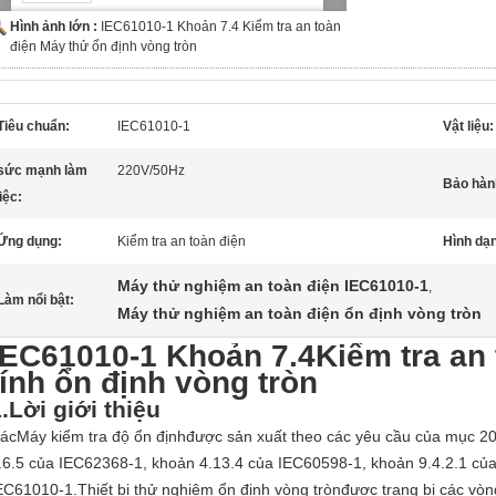
Hình ảnh lớn :
IEC61010-1 Khoản 7.4 Kiểm tra an toàn
điện Máy thử ổn định vòng tròn
Tiêu chuẩn:
IEC61010-1
Vật liệu:
sức mạnh làm
220V/50Hz
Bảo hàn
iệc:
Ứng dụng:
Kiểm tra an toàn điện
Hình dạ
Máy thử nghiệm an toàn điện IEC61010-1
,
Làm nổi bật:
Máy thử nghiệm an toàn điện ổn định vòng tròn
IEC61010-1 Khoản 7.4
Kiểm tra an
tính ổn định vòng tròn
.
Lời giới thiệu
ác
Máy kiểm tra độ ổn định
được sản xuất theo các yêu cầu của mục 20
.6.5 của IEC62368-1, khoản 4.13.4 của IEC60598-1, khoản 9.4.2.1 củ
EC61010-1.
Thiết bị thử nghiệm ổn định vòng tròn
được trang bị các vòn