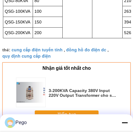
QSG-80KVA
80
210
QSG-100KVA
100
263
QSG-150KVA
150
394
QSG-200KVA
200
526
cung cấp điện tuyến tính
đồng hồ đo điện dc
thẻ:
,
,
quy định cung cấp điện
Nhận giá tốt nhất cho
3-200KVA Capacity 380V Input
220V Output Transformer cho sử
dụng công nghiệp và phòng thí
nghiệm
Tiếp tục
Pego
Cung cấp điện Ac Dc
Hơn