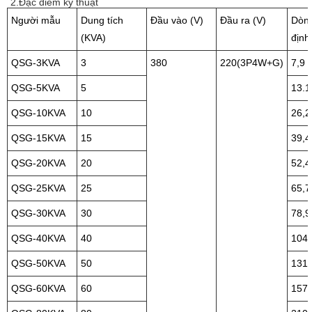
2.
Đặc điểm kỹ thuật
Người mẫu
Dung tích
Đầu vào (V)
Đầu ra (V)
Dòng
(
K
VA
)
định
QSG-3KVA
3
380
220
(3P4W
+G
)
7,9
QSG-5KVA
5
13.1
QSG-10KVA
10
26,2
QSG-15KVA
15
39,4
QSG-20KVA
20
52,4
QSG-25KVA
25
65,7
QSG-30KVA
30
78,9
QSG-40KVA
40
104,
QSG-50KVA
50
131,
QSG-60KVA
60
157