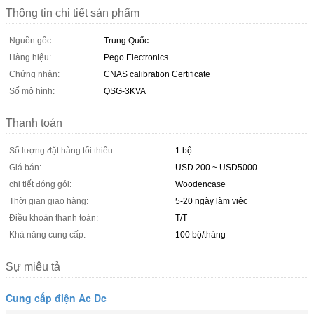
Thông tin chi tiết sản phẩm
Nguồn gốc:
Trung Quốc
Hàng hiệu:
Pego Electronics
Chứng nhận:
CNAS calibration Certificate
Số mô hình:
QSG-3KVA
Thanh toán
Số lượng đặt hàng tối thiểu:
1 bộ
Giá bán:
USD 200 ~ USD5000
chi tiết đóng gói:
Woodencase
Thời gian giao hàng:
5-20 ngày làm việc
Điều khoản thanh toán:
T/T
Khả năng cung cấp:
100 bộ/tháng
Sự miêu tả
Cung cấp điện Ac Dc