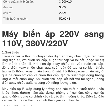
Công suất máy biến áp:
3-200KVA
đầu vào:
380V
đầu ra:
220V
Tính thường xuyên:
50/60HZ
Máy biến áp 220V sang
110V, 380V/220V
1.
Giới thiệu
T
ransformer là thiết bị chuyển đổi điện áp xoay chiều dựa trên cảm
ứng điện từ, với cuộn sơ cấp, cuộn thứ cấp và lõi sắt (hoặc lõi từ)
làm thành phần lõi. Khi điện áp xoay chiều đặt vào cuộn sơ cấp,
dòng điện xoay chiều chạy qua cuộn dây để tạo ra sự kích thích,
tạo ra từ thông xoay chiều trong lõi sắt. Từ thông xoay chiều này đi
qua cả cuộn sơ cấp và cuộn thứ cấp, tạo ra suất điện động tương
ứng ở mỗi cuộn dây. Khi cuộn thứ cấp kết nối với tải ngoài, dòng
điện xoay chiều xuất ra cùng với năng lượng điện.
Máy biến áp là w
áp dụng lý tưởng cho các thiết bị xuất nhập khẩu
khác nhau, đường hầm xây dựng, phòng thí nghiệm, công nghiệp
quang điện, dụng cụ chính xác và các tình huống khác.
Điện áp đầu
vào và đầu ra có thể tùy chỉnh theo yêu cầu thực tế.