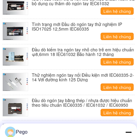
bộ dụng cụ thăm dò ngón tay IEC61032
Liên hệ chúng
tôi
Tình trạng mới Đầu dò ngón tay thử nghiệm IP
ISO17025 12,5mm IEC60335
Liên hệ chúng
tôi
Đầu dò kiểm tra ngón tay nhỏ cho trẻ em hiệu chuẩn
φ8,6mm 18 IEC61032 Bảo hành 12 tháng
Liên hệ chúng
tôi
Thử nghiệm ngón tay nối Điều kiện mới IEC60335-2-
14 Với đường kính 125 Dừng
Liên hệ chúng
tôi
Đầu dò ngón tay bằng thép / nhựa được hiệu chuẩn
theo tiêu chuẩn IEC60335 / IEC61032 / IEC60950
Liên hệ chúng
tôi
Vonfram thử nghiệm phân mảnh búa búa cho thủy
tinh theo IS015717
Pego