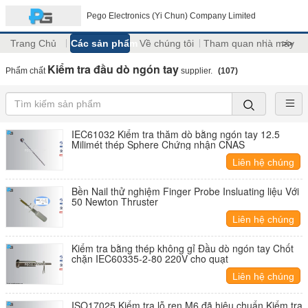
Pego Electronics (Yi Chun) Company Limited
Trang Chủ
Các sản phẩm
Về chúng tôi
Tham quan nhà máy
>>
Kiểm tra đầu dò ngón tay
Phẩm chất
supplier.
(107)
IEC61032 Kiểm tra thăm dò bằng ngón tay 12.5
Milimét thép Sphere Chứng nhận CNAS
Liên hệ chúng
tôi
Bền Nail thử nghiệm Finger Probe Insluating liệu Với
50 Newton Thruster
Liên hệ chúng
tôi
Kiểm tra bằng thép không gỉ Đầu dò ngón tay Chốt
chặn IEC60335-2-80 220V cho quạt
Liên hệ chúng
tôi
ISO17025 Kiểm tra lỗ ren M6 đã hiệu chuẩn Kiểm tra