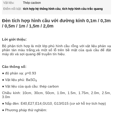
Vật liệu:
Thép cacbon
tích hợp hệ thống hình cầu
tích hợp hình cầu trắc quang
Điểm nổi bật:
,
Đèn tích hợp hình cầu với đường kính 0,1m / 0,3m
/ 0,5m / 1m / 1,5m / 2,0m
Lời giới thiệu:
Bộ phận tích hợp là một lớp phủ hình cầu rỗng với vật liệu phản xạ
phân tán màu trắng,và một số lỗ trên bề mặt của quả cầu để đặt
máy dò và sợi quang để truyền tín hiệu.
Các thông số:
● độ phản xạ: ρ≈0.93
● Vật liệu phủ: BaSO
4
● Vật liệu của quả cầu: thép carbon
Chiều kính: 10cm, 30cm, 50cm, 1.0m, 1.5m, 1.75m, 2.0m, 2.5m,
3.0m
● Nắp đèn: E40,E27,E14,GU10, G13/G15 (cơ sở hỗ trợ tích hợp)
● Phương pháp thử nghiệm: