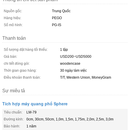
Nguồn gốc:
Trung Quốc
Hàng hiệu:
PEGO
Số mô hình:
PG-IS
Thanh toán
Số lượng đặt hàng tối thiểu:
1 tập
Giá bán:
USD200~USD5000
chi tiết đóng gói:
woodencase
Thời gian giao hàng:
30 ngày làm việc
Điều khoản thanh toán:
T/T, Western Union, MoneyGram
Sự miêu tả
Tích hợp máy quang phổ Sphere
Tiêu chuẩn:
LM-79
Đường kính:
0cm, 30cm, 50cm, 1,0m, 1,5m, 1,75m, 2,0m, 2,5m, 3,0m
Bảo hành:
1 năm