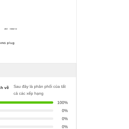
Sau đây là phân phối của tất
h về
cả các xếp hạng
100%
0%
0%
0%