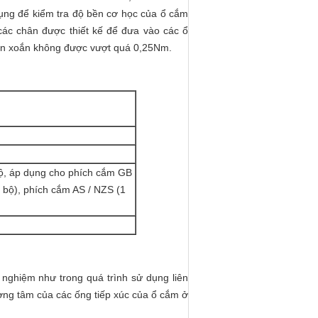
dụng để kiểm tra độ bền cơ học của ổ cắm
i các chân được thiết kế để đưa vào các ổ
en xoắn không được vượt quá 0,25Nm.
ộ, áp dụng cho phích cắm GB
 bộ), phích cắm AS / NZS (1
 nghiệm như trong quá trình sử dụng liên
ờng tâm của các ống tiếp xúc của ổ cắm ở