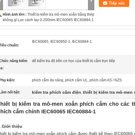
Tiếp xúc
Hình ảnh lớn :
Thiết bị kiểm tra mô-men xoắn bằng thép
không gỉ Lực cánh tay 0-200mm IEC60065 IEC60884-1
IEC60065, IEC60950-1, IEC60884-1
Tiêu chuẩn:
Chức năng kiểm
để kiểm tra độ bền cơ học của thiết bị cắm trực tiếp
ra:
Phụ kiện:
phích cắm đa năng, phích cắm UL, phích cắm AS / NZS
kiểm tra phích cắm điện
thiết bị kiểm tra mô-men
Làm nổi bật:
,
hiết bị kiểm tra mô-men xoắn phích cắm cho các th
hích cắm chính IEC60065 IEC60884-1
. Giới thiệu
hiết bị kiểm tra mô-men xoắn phích cắm được thiết kế theo IEC60065 