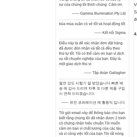
V
sư của chúng tôi thích chúng. Cảm ơn.
S
—— Gamma Illumination Pty Ltd
đ
búa mùa xuân có vẻ tốt và hoạt động tốt
—— Kết nối Sigma
4
Điều này là để xác nhận đơn đặt hàng
đã được đón nhận và tất cả đều theo
thứ tự tốt. Tôi có thể cảm ơn bạn vì dịch
vụ rất chuyên nghiệp của bạn. Đây là
một giao dịch thú vị.
—— Tập đoàn Gallagher
절연 강도 시험기 잘 받았습니다.빠른 배
송 에 감사 드리며 차후 또 다른 제품 구입
시 연락 드리겠습니다.
—— 유진 코퍼레이션 에 황동익 입니다.
Tôi gửi email này để thông báo cho bạn
biết rằng chúng tôi đã nhận được 2 bình
có chứng nhận hiệu chuẩn.Tôi muốn
cảm ơn bạn vì chất lượng của các tàu
và vì công việc tốt của bạn.Tôi rất nóng