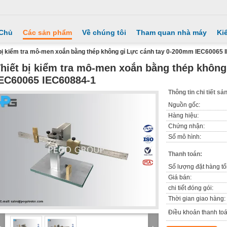
 Chủ
Các sản phẩm
Về chúng tôi
Tham quan nhà máy
Ki
 bị kiểm tra mô-men xoắn bằng thép không gỉ Lực cánh tay 0-200mm IEC60065 
hiết bị kiểm tra mô-men xoắn bằng thép khôn
EC60065 IEC60884-1
Thông tin chi tiết s
Nguồn gốc:
Hàng hiệu:
Chứng nhận:
Số mô hình:
Thanh toán:
Số lượng đặt hàng tối
Giá bán:
chi tiết đóng gói:
Thời gian giao hàng:
Điều khoản thanh toá