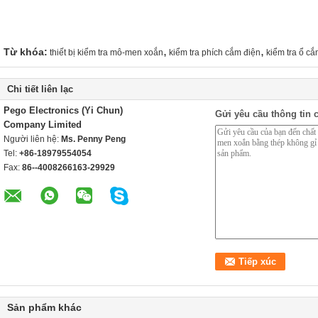
,
,
Từ khóa:
thiết bị kiểm tra mô-men xoắn
kiểm tra phích cắm điện
kiểm tra ổ cắ
Chi tiết liên lạc
Pego Electronics (Yi Chun)
Gửi yêu cầu thông tin c
Company Limited
Người liên hệ:
Ms. Penny Peng
Tel:
+86-18979554054
Fax:
86--4008266163-29929
Sản phẩm khác