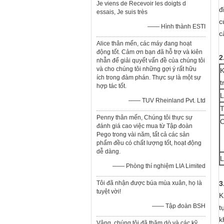
Je viens de Recevoir les doigts d
đ
essais, Je suis très
c
—— Hình thành ESTI
c
Alice thân mến, các máy đang hoạt
động tốt. Cảm ơn bạn đã hỗ trợ và kiên
2
nhẫn để giải quyết vấn đề của chúng tôi
và cho chúng tôi những gợi ý rất hữu
K
ích trong đàm phán. Thực sự là một sự
t
hợp tác tốt.
L
—— TUV Rheinland Pvt. Ltd
T
Penny thân mến, Chúng tôi thực sự
C
đánh giá cao việc mua từ Tập đoàn
Pego trong vài năm, tất cả các sản
phẩm đều có chất lượng tốt, hoạt động
dễ dàng.
L
—— Phòng thí nghiệm LIA Limited
Tôi đã nhận được búa mùa xuân, họ là
3
tuyệt vời!
K
—— Tập đoàn BSH
t
k
Vâng, chúng tôi đã thăm dò và các kỹ