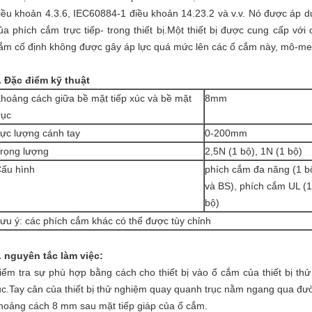
iều khoản 4.3.6, IEC60884-1 điều khoản 14.23.2 và v.v. Nó được áp 
ủa phích cắm trực tiếp- trong thiết bị.Một thiết bị được cung cấp vớ
ắm cố định không được gây áp lực quá mức lên các ổ cắm này, mô-m
. Đặc điểm kỹ thuật
hoảng cách giữa bề mặt tiếp xúc và bề mặt
8mm
rục
ực lượng cánh tay
0-200mm
rọng lượng
2,5N (1 bộ), 1N (1 bộ)
ấu hình
phích cắm đa năng (1 b
và BS), phích cắm UL (1
bộ)
ưu ý: các phích cắm khác có thể được tùy chỉnh
. nguyên tắc làm việc:
iểm tra sự phù hợp bằng cách cho thiết bị vào ổ cắm của thiết bị thử
ục.Tay cân của thiết bị thử nghiệm quay quanh trục nằm ngang qua đư
hoảng cách 8 mm sau mặt tiếp giáp của ổ cắm.