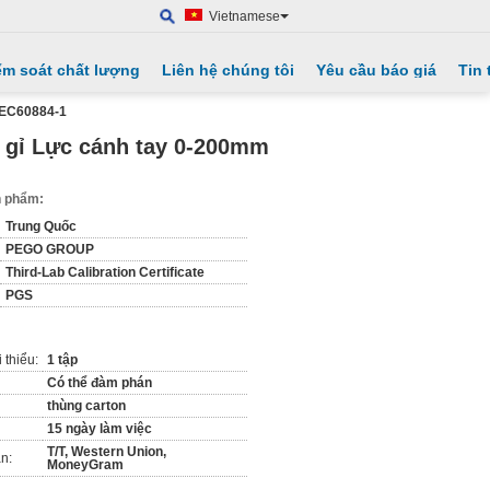
Vietnamese
ểm soát chất lượng
Liên hệ chúng tôi
Yêu cầu báo giá
Tin 
IEC60884-1
g gỉ Lực cánh tay 0-200mm
ản phẩm:
Trung Quốc
PEGO GROUP
Third-Lab Calibration Certificate
PGS
 thiểu:
1 tập
Có thể đàm phán
thùng carton
15 ngày làm việc
T/T, Western Union,
n:
MoneyGram