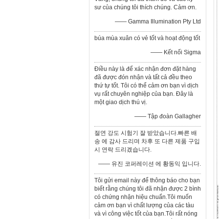
sư của chúng tôi thích chúng. Cảm ơn.
—— Gamma Illumination Pty Ltd
búa mùa xuân có vẻ tốt và hoạt động tốt
—— Kết nối Sigma
Điều này là để xác nhận đơn đặt hàng
đã được đón nhận và tất cả đều theo
thứ tự tốt. Tôi có thể cảm ơn bạn vì dịch
vụ rất chuyên nghiệp của bạn. Đây là
một giao dịch thú vị.
—— Tập đoàn Gallagher
절연 강도 시험기 잘 받았습니다.빠른 배
송 에 감사 드리며 차후 또 다른 제품 구입
시 연락 드리겠습니다.
—— 유진 코퍼레이션 에 황동익 입니다.
Tôi gửi email này để thông báo cho bạn
biết rằng chúng tôi đã nhận được 2 bình
có chứng nhận hiệu chuẩn.Tôi muốn
cảm ơn bạn vì chất lượng của các tàu
và vì công việc tốt của bạn.Tôi rất nóng