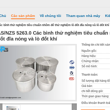
 Chủ
Các sản phẩm
Về chúng tôi
Tham quan nhà máy
Ki
 bình thử nghiệm tiêu chuẩn nhôm để thử nghiệm lò đốt đĩa nóng và lò đốt khí
S/NZS 5263.0 Các bình thử nghiệm tiêu chuẩn
ốt đĩa nóng và lò đốt khí
Thông tin chi tiết s
Nguồn gốc:
Hàng hiệu:
Chứng nhận:
Số mô hình:
Thanh toán:
Số lượng đặt hàng tối
Giá bán:
chi tiết đóng gói:
Thời gian giao hàng:
Điều khoản thanh toá