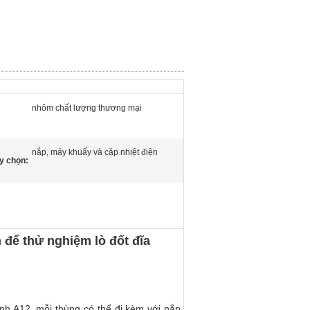
nhôm chất lượng thương mại
nắp, máy khuấy và cặp nhiệt điện
ùy chọn:
để thử nghiệm lò đốt đĩa
nh A12, mỗi thùng có thể đi kèm với nắp,