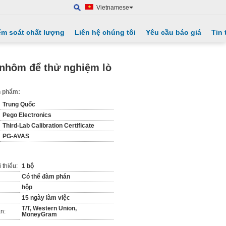
Vietnamese
ểm soát chất lượng
Liên hệ chúng tôi
Yêu cầu báo giá
Tin 
 nhôm để thử nghiệm lò
ản phẩm:
Trung Quốc
Pego Electronics
Third-Lab Calibration Certificate
PG-AVAS
 thiểu:
1 bộ
Có thể đàm phán
hộp
15 ngày làm việc
T/T, Western Union,
n:
MoneyGram