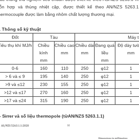
ỗn hợp và thùng nhiệt cặp, được thiết kế theo AN/NZS 5263.1
hermocouple được làm bằng nhôm chất lượng thương mại.
. Thông số kỹ thuật
Đốt
Tàu
Máy t
Tiêu thụ khí MJ/h
Chiều
Chiều cao
Chiều dài
Đang quá
Độ dày tư
kính
mm
mm
liều
mm
mm
mm
0-6
160
110
250
φ12
1
> 6 và ≤ 9
195
140
250
φ12
1
>9 và ≤12
230
155
250
φ12
1
>12 và ≤17
270
160
250
φ12
1
>17 và ≤24
315
190
250
φ12
1
- Sirrer và số liệu thermopole (từ
AN/NZS 5263.1.1)