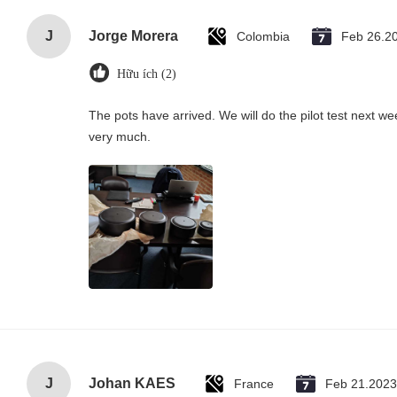
J
Jorge Morera
Colombia
Feb 26.2
Hữu ích (2)
The pots have arrived. We will do the pilot test next w
very much.
J
Johan KAES
France
Feb 21.2023