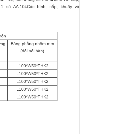
.1 số AA.104Các bình, nắp, khuấy và
rộn
ờng
Bảng phẳng nhôm mm
(đối nối hàn)
L100*W50*THK2
L100*W50*THK2
L100*W50*THK2
L100*W50*THK2
L100*W50*THK2