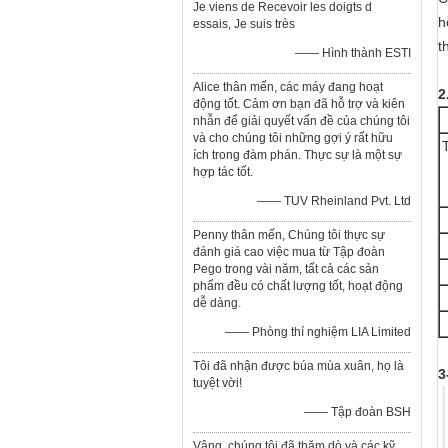
Je viens de Recevoir les doigts d
h
essais, Je suis très
t
—— Hình thành ESTI
Alice thân mến, các máy đang hoạt
2
động tốt. Cảm ơn bạn đã hỗ trợ và kiên
nhẫn để giải quyết vấn đề của chúng tôi
và cho chúng tôi những gợi ý rất hữu
ích trong đàm phán. Thực sự là một sự
hợp tác tốt.
—— TUV Rheinland Pvt. Ltd
Penny thân mến, Chúng tôi thực sự
đánh giá cao việc mua từ Tập đoàn
Pego trong vài năm, tất cả các sản
phẩm đều có chất lượng tốt, hoạt động
dễ dàng.
—— Phòng thí nghiệm LIA Limited
Tôi đã nhận được búa mùa xuân, họ là
3
tuyệt vời!
—— Tập đoàn BSH
Vâng, chúng tôi đã thăm dò và các kỹ