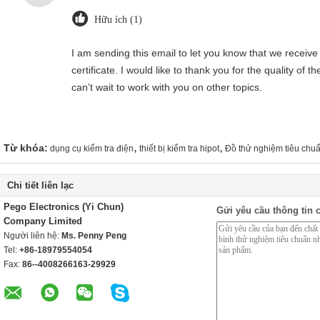
Hữu ích (1)
I am sending this email to let you know that we receive 
certificate. I would like to thank you for the quality of 
can’t wait to work with you on other topics.
,
,
Từ khóa:
dụng cụ kiểm tra điện
thiết bị kiểm tra hipot
Đồ thử nghiệm tiêu chu
Chi tiết liên lạc
Pego Electronics (Yi Chun)
Gửi yêu cầu thông tin c
Company Limited
Người liên hệ:
Ms. Penny Peng
Tel:
+86-18979554054
Fax:
86--4008266163-29929