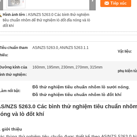
Tiếp xúc
Hình ảnh lớn :
AS/NZS 5263.0 Các bình thử nghiệm
tiêu chuẩn nhôm để thử nghiệm lò đốt đĩa nóng và lò
đốt khí
Tiêu chuẩn tham
AS/NZS 5263.0, AN/NZS 5263.1.1
Vật liệu:
hiếu:
Đường kính của
160mm, 195mm, 230mm, 270mm, 315mm
phụ kiện t
ình thử nghiệm:
Đồ thử nghiệm tiêu chuẩn nhôm lò sưởi nóng
,
Làm nổi bật:
Đồ thử nghiệm tiêu chuẩn nhôm lò đốt khí
S/NZS 5263.0 Các bình thử nghiệm tiêu chuẩn nhôm 
óng và lò đốt khí
. giới thiệu
ác thùng thử nghiệm tiêu chuẩn được thiết kế theo AS/NZS 5263.0 hì