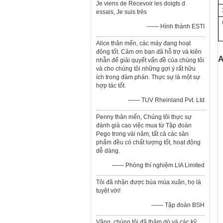
Je viens de Recevoir les doigts d
essais, Je suis très
—— Hình thành ESTI
Alice thân mến, các máy đang hoạt
động tốt. Cảm ơn bạn đã hỗ trợ và kiên
A
nhẫn để giải quyết vấn đề của chúng tôi
và cho chúng tôi những gợi ý rất hữu
ích trong đàm phán. Thực sự là một sự
hợp tác tốt.
—— TUV Rheinland Pvt. Ltd
Penny thân mến, Chúng tôi thực sự
đánh giá cao việc mua từ Tập đoàn
Pego trong vài năm, tất cả các sản
phẩm đều có chất lượng tốt, hoạt động
dễ dàng.
—— Phòng thí nghiệm LIA Limited
Tôi đã nhận được búa mùa xuân, họ là
tuyệt vời!
—— Tập đoàn BSH
Vâng, chúng tôi đã thăm dò và các kỹ