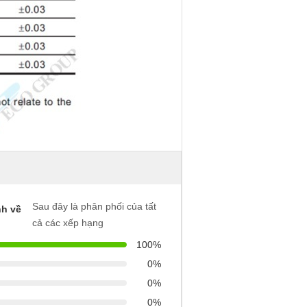
Sau đây là phân phối của tất
h về
cả các xếp hạng
100%
0%
0%
0%