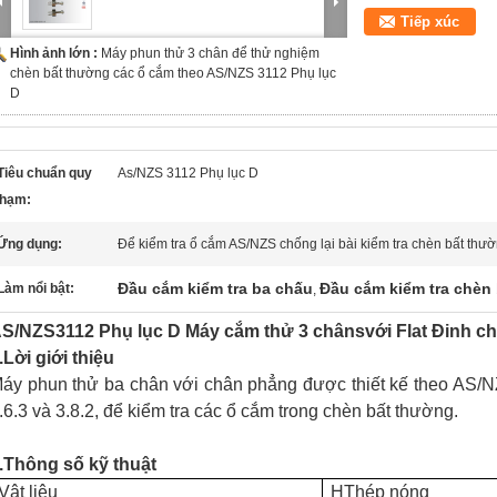
Tiếp xúc
Hình ảnh lớn :
Máy phun thử 3 chân để thử nghiệm
chèn bất thường các ổ cắm theo AS/NZS 3112 Phụ lục
D
Tiêu chuẩn quy
As/NZS 3112 Phụ lục D
hạm:
Ứng dụng:
Để kiểm tra ổ cắm AS/NZS chống lại bài kiểm tra chèn bất thư
Đầu cắm kiểm tra ba chấu
Đầu cắm kiểm tra chèn
Làm nổi bật:
,
S/NZS3112 Phụ lục D Máy cắm thử 3 chân
s
với Flat
Đinh ch
.
Lời giới thiệu
áy phun thử ba chân với chân phẳng được thiết kế theo AS/
.6.3 và 3.8.2, để kiểm tra các ổ cắm trong chèn bất thường.
.
Thông số kỹ thuật
Vật liệu
H
Thép nóng