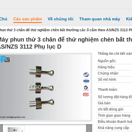
 Chủ
Các sản phẩm
Về chúng tôi
Tham quan nhà máy
Ki
hun thử 3 chân để thử nghiệm chèn bất thường các ổ cắm theo AS/NZS 3112 P
áy phun thử 3 chân để thử nghiệm chèn bất t
S/NZS 3112 Phụ lục D
Thông tin chi tiết s
Nguồn gốc:
Hàng hiệu:
Chứng nhận:
Số mô hình:
Thanh toán:
Số lượng đặt hàng tối
Giá bán:
chi tiết đóng gói:
Thời gian giao hàng:
Điều khoản thanh toá
Khả năng cung cấp: