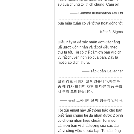
sư của chúng tôi thích chúng. Cảm ơn.
—— Gamma Illumination Pty Ltd
búa mùa xuân có vẻ tốt và hoạt động tốt
—— Kết nối Sigma
Điều này là để xác nhận đơn đặt hàng
đã được đón nhận và tất cả đều theo
thứ tự tốt. Tôi có thể cảm ơn bạn vì dịch
vụ rất chuyên nghiệp của bạn. Đây là
một giao dịch thú vị.
—— Tập đoàn Gallagher
절연 강도 시험기 잘 받았습니다.빠른 배
송 에 감사 드리며 차후 또 다른 제품 구입
시 연락 드리겠습니다.
—— 유진 코퍼레이션 에 황동익 입니다.
Tôi gửi email này để thông báo cho bạn
biết rằng chúng tôi đã nhận được 2 bình
có chứng nhận hiệu chuẩn.Tôi muốn
cảm ơn bạn vì chất lượng của các tàu
và vì công việc tốt của bạn.Tôi rất nóng