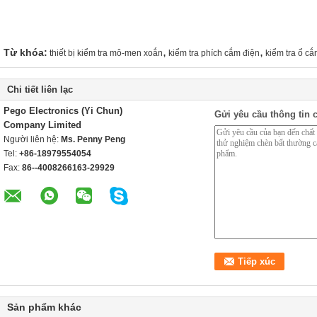
,
,
Từ khóa:
thiết bị kiểm tra mô-men xoắn
kiểm tra phích cắm điện
kiểm tra ổ cắ
Chi tiết liên lạc
Pego Electronics (Yi Chun)
Gửi yêu cầu thông tin c
Company Limited
Người liên hệ:
Ms. Penny Peng
Tel:
+86-18979554054
Fax:
86--4008266163-29929
Sản phẩm khác