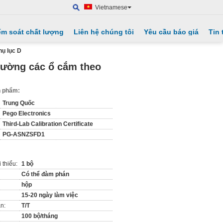
Vietnamese
ểm soát chất lượng
Liên hệ chúng tôi
Yêu cầu báo giá
Tin 
hụ lục D
hường các ổ cắm theo
ản phẩm:
Trung Quốc
Pego Electronics
Third-Lab Calibration Certificate
PG-ASNZSFD1
 thiểu:
1 bộ
Có thể đàm phán
hộp
15-20 ngày làm việc
n:
T/T
100 bộ/tháng