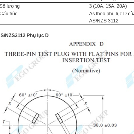
Số lượng
3 (10A, 15A, 20A)
Cấu trúc
A
s theo phụ lục D củ
AS/NZS 3112
S/NZS3112 Phụ lục D