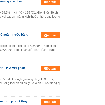
 trường với chức
Tiếp xúc
~ 99,9% rh và -40 ~ 125 ℃ 1. Giới thiệu Bộ ghi
tay với các tính năng kích thước nhỏ, trọng lượng
f Bể ngâm nước bằng
Tiếp xúc
ước bằng thép không gỉ SUS304 1. Giới thiệu
60529-2001 liên quan đến chữ số đặc trưng
ênh TP-X với phần
Tiếp xúc
 điện để thử nghiệm tăng nhiệt 1. Giới thiệu
dõi đồng thời nhiều nhiệt độ kênh. Được trang bị
ải thử áp suất thủy
Tiếp xúc