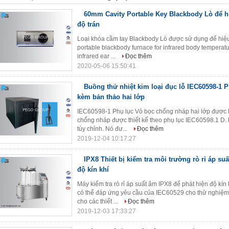
60mm Cavity Portable Key Blackbody Lò để h
độ trán
Loại khóa cầm tay Blackbody Lò được sử dụng để hiệu 
portable blackbody furnace for infrared body temperatur
infrared ear ...
Đọc thêm
2020-05-06 15:50:41
Buồng thử nhiệt kim loại đục lỗ IEC60598-1 
kèm bản thảo hai lớp
IEC60598-1 Phụ lục Vỏ bọc chống nháp hai lớp được là
chống nháp được thiết kế theo phụ lục IEC60598.1 D.
tùy chỉnh. Nó đư...
Đọc thêm
2019-12-04 10:17:27
IPX8 Thiết bị kiểm tra môi trường rò rỉ áp su
độ kín khí
Máy kiểm tra rò rỉ áp suất âm IPX8 để phát hiện độ kín k
có thể đáp ứng yêu cầu của IEC60529 cho thử nghiệm
cho các thiết ...
Đọc thêm
2019-12-03 17:33:27