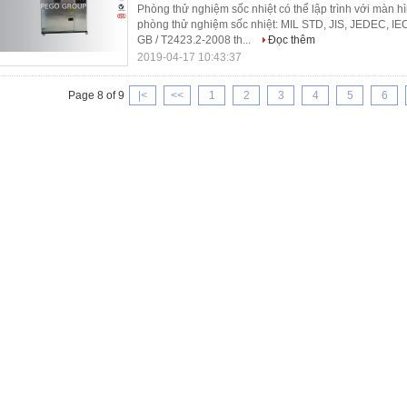
Phòng thử nghiệm sốc nhiệt có thể lập trình với màn
phòng thử nghiệm sốc nhiệt: MIL STD, JIS, JEDEC, IE
GB / T2423.2-2008 th...
Đọc thêm
2019-04-17 10:43:37
Page 8 of 9
|<
<<
1
2
3
4
5
6