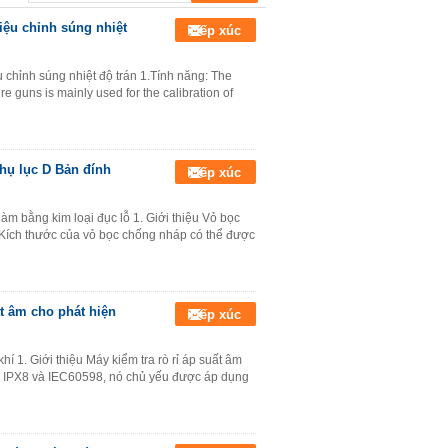
iệu chỉnh súng nhiệt
Tiếp xúc
chỉnh súng nhiệt độ trán 1.Tính năng: The
e guns is mainly used for the calibration of
Phụ lục D Bản đính
Tiếp xúc
m bằng kim loại đục lỗ 1. Giới thiệu Vỏ bọc
 Kích thước của vỏ bọc chống nháp có thể được
ất âm cho phát hiện
Tiếp xúc
hí 1. Giới thiệu Máy kiểm tra rò rỉ áp suất âm
 IPX8 và IEC60598, nó chủ yếu được áp dụng