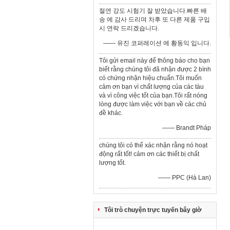
절연 강도 시험기 잘 받았습니다.빠른 배
송 에 감사 드리며 차후 또 다른 제품 구입
시 연락 드리겠습니다.
—— 유진 코퍼레이션 에 황동익 입니다.
Tôi gửi email này để thông báo cho bạn
biết rằng chúng tôi đã nhận được 2 bình
có chứng nhận hiệu chuẩn.Tôi muốn
cảm ơn bạn vì chất lượng của các tàu
và vì công việc tốt của bạn.Tôi rất nóng
lòng được làm việc với bạn về các chủ
đề khác.
—— Brandt Pháp
chúng tôi có thể xác nhận rằng nó hoạt
động rất tốt! cảm ơn các thiết bị chất
lượng tốt.
—— PPC (Hà Lan)
Tôi trò chuyện trực tuyến bây giờ