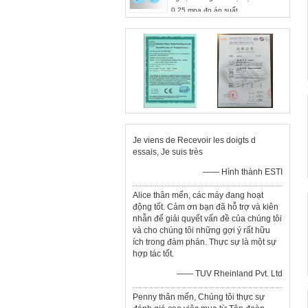
0,25 mpa đo áp suất
Je viens de Recevoir les doigts d
essais, Je suis très
—— Hình thành ESTI
Alice thân mến, các máy đang hoạt
động tốt. Cảm ơn bạn đã hỗ trợ và kiên
nhẫn để giải quyết vấn đề của chúng tôi
và cho chúng tôi những gợi ý rất hữu
ích trong đàm phán. Thực sự là một sự
hợp tác tốt.
—— TUV Rheinland Pvt. Ltd
Penny thân mến, Chúng tôi thực sự