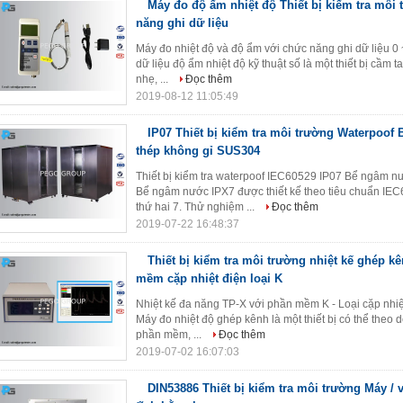
Máy đo độ ẩm nhiệt độ Thiết bị kiểm tra môi
năng ghi dữ liệu
Máy đo nhiệt độ và độ ẩm với chức năng ghi dữ liệu 0 
dữ liệu độ ẩm nhiệt độ kỹ thuật số là một thiết bị cầm 
nhẹ, ...
Đọc thêm
2019-08-12 11:05:49
IP07 Thiết bị kiểm tra môi trường Waterpoo
thép không gỉ SUS304
Thiết bị kiểm tra waterpoof IEC60529 IP07 Bể ngâm n
Bể ngâm nước IPX7 được thiết kế theo tiêu chuẩn IEC
thứ hai 7. Thử nghiệm ...
Đọc thêm
2019-07-22 16:48:37
Thiết bị kiểm tra môi trường nhiệt kế ghép k
mềm cặp nhiệt điện loại K
Nhiệt kế đa năng TP-X với phần mềm K - Loại cặp nhiệt
Máy đo nhiệt độ ghép kênh là một thiết bị có thể theo 
phần mềm, ...
Đọc thêm
2019-07-02 16:07:03
DIN53886 Thiết bị kiểm tra môi trường Máy / v