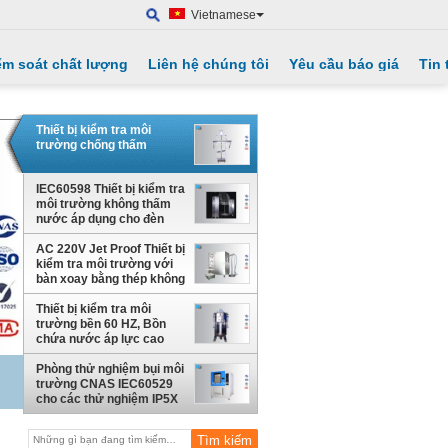
Vietnamese
ểm soát chất lượng
Liên hệ chúng tôi
Yêu cầu báo giá
Tin 
Thiết bị kiểm tra môi
trường chống thấm
IEC60598 Thiết bị kiểm tra
môi trường không thấm
nước áp dụng cho đèn
ngoài trời
AC 220V Jet Proof Thiết bị
kiểm tra môi trường với
bàn xoay bằng thép không
gỉ
Thiết bị kiểm tra môi
trường bền 60 HZ, Bồn
chứa nước áp lực cao
IPX8
Phòng thử nghiệm bụi môi
trường CNAS IEC60529
cho các thử nghiệm IP5X
và IP6X với cửa sổ quan
sát trong suốt