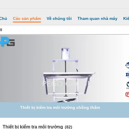
 Chủ
Các sản phẩm
Về chúng tôi
Tham quan nhà máy
Ki
ng
IEC60598 Thiết bị kiểm tra môi trường không thấm nước áp
dụng cho đèn ngoài trời
Thiết bị kiểm tra môi trường
(82)