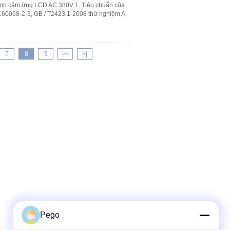
 hình cảm ứng LCD AC 380V 1. Tiêu chuẩn của
C60068-2-3, GB / T2423.1-2008 thử nghiệm A,
7
8
9
>>
>|
Pego