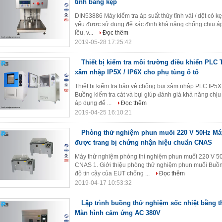
tĩnh bằng kẹp
DIN53886 Máy kiểm tra áp suất thủy tĩnh vải / dệt có kẹ
yếu được sử dụng để xác định khả năng chống chịu áp su
lều, v...
Đọc thêm
2019-05-28 17:25:42
Thiết bị kiểm tra môi trường điều khiển PLC 
xâm nhập IP5X / IP6X cho phụ tùng ô tô
Thiết bị kiểm tra bảo vệ chống bụi xâm nhập PLC IP5X 
Buồng kiểm tra cát và bụi giúp đánh giá khả năng chịu
áp dụng để ...
Đọc thêm
2019-04-25 16:10:21
Phòng thử nghiệm phun muối 220 V 50Hz Má
được trang bị chứng nhận hiệu chuẩn CNAS
Máy thử nghiệm phòng thí nghiệm phun muối 220 V 5
CNAS 1. Giới thiệu phòng thử nghiệm phun muối Buồ
độ tin cậy của EUT chống ...
Đọc thêm
2019-04-17 10:53:32
Lập trình buồng thử nghiệm sốc nhiệt bằng 
Màn hình cảm ứng AC 380V