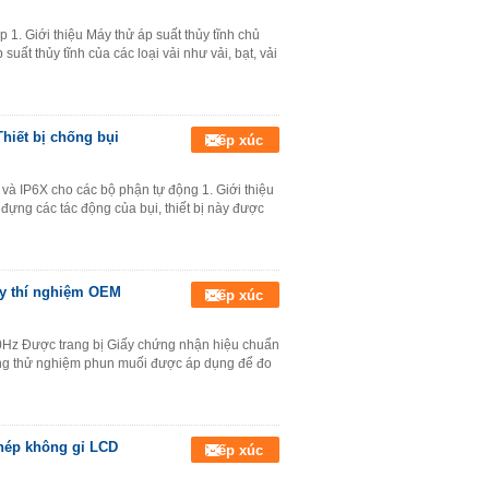
p 1. Giới thiệu Máy thử áp suất thủy tĩnh chủ
ất thủy tĩnh của các loại vải như vải, bạt, vải
Thiết bị chống bụi
Tiếp xúc
và IP6X cho các bộ phận tự động 1. Giới thiệu
 đựng các tác động của bụi, thiết bị này được
y thí nghiệm OEM
Tiếp xúc
0Hz Được trang bị Giấy chứng nhận hiệu chuẩn
ng thử nghiệm phun muối được áp dụng để đo
thép không gỉ LCD
Tiếp xúc