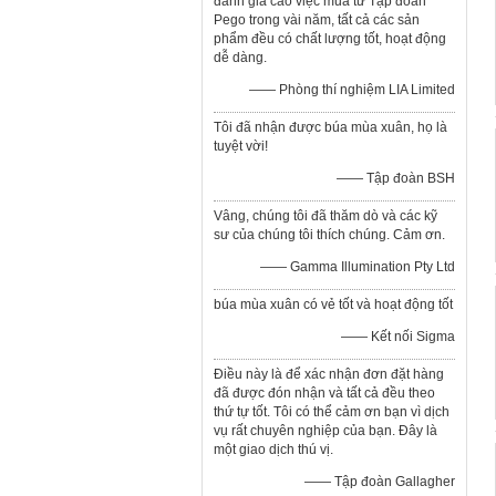
đánh giá cao việc mua từ Tập đoàn
Pego trong vài năm, tất cả các sản
phẩm đều có chất lượng tốt, hoạt động
dễ dàng.
—— Phòng thí nghiệm LIA Limited
Tôi đã nhận được búa mùa xuân, họ là
tuyệt vời!
—— Tập đoàn BSH
Vâng, chúng tôi đã thăm dò và các kỹ
sư của chúng tôi thích chúng. Cảm ơn.
—— Gamma Illumination Pty Ltd
búa mùa xuân có vẻ tốt và hoạt động tốt
—— Kết nối Sigma
Điều này là để xác nhận đơn đặt hàng
đã được đón nhận và tất cả đều theo
thứ tự tốt. Tôi có thể cảm ơn bạn vì dịch
vụ rất chuyên nghiệp của bạn. Đây là
một giao dịch thú vị.
—— Tập đoàn Gallagher